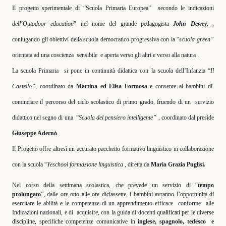
Il progetto sperimentale di “Scuola Primaria Europea”
secondo le indicazioni
dell’Outodoor education
” nel nome del grande pedagogista
John Dewey,
,
coniugando gli obiettivi della scuola democratico-progressiva con la “
scuola green”
orientata ad una coscienza
sensibile
e aperta verso gli altri e verso alla natura .
La scuola Primaria
si pone in continuità didattica con la scuola dell’Infanzia “
Il
Castello”,
coordinato da
Martina ed Elisa Formosa
e consente ai bambini di
cominciare il percorso del ciclo scolastico di primo grado, fruendo di un
servizio
didattico nel segno di una
“
Scuola del pensiero intelligente”
, coordinato dal preside
Giuseppe Adernò
.
Il Progetto offre altresì un accurato pacchetto formativo linguistico in collaborazione
con la scuola “
Yeschool formazione linguistica ,
diretta da
Maria Grazia Puglisi.
Nel corso della settimana scolastica, che prevede un servizio di “
tempo
prolungato
”, dalle ore otto alle ore diciassette, i bambini avranno l’opportunità di
esercitare le abilità e le competenze di un apprendimento efficace
conforme
alle
Indicazioni nazionali, e di
acquisire, con la guida di docenti
qualificati per le diverse
discipline,
specifiche competenze comunicative in
inglese, spagnolo, tedesco
e