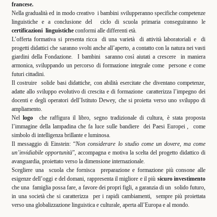
francese.
Nella gradualità ed in modo creativo
i bambini svilupperanno specifiche competenze
linguistiche e a conclusione del
ciclo di scuola primaria conseguiranno le
certificazioni
linguistiche
conformi alle differenti età.
L’offerta formativa si presenta ricca
di una varietà
di attività laboratoriali e
di
progetti didattici che saranno svolti anche all’aperto, a contatto con la natura nei vasti
giardini della Fondazione.
I bambini
saranno così aiutati a crescere
in maniera
armonica, sviluppando un percorso di formazione integrale come
persone e come
futuri cittadini.
Il costruire
solide basi didattiche, con abilità esercitate che diventano competenze,
adatte allo sviluppo evolutivo di crescita e di formazione
caratterizza l’impegno dei
docenti e degli operatori dell’Istituto Dewey, che si proietta verso uno sviluppo di
ampliamento.
Nel
logo
che raffigura il libro, segno tradizionale di cultura, è stata proposta
l’immagine della lampadina che fa luce sulle bandiere
dei Paesi Europei ,
come
simbolo di intelligenza brillante e luminosa.
Il messaggio di Einstein: “
Non considerare lo studio come un dovere, ma come
un’invidiabile opportunità
”, accompagna e motiva la scelta del progetto didattico di
avanguardia, proiettato verso la dimensione internazionale.
Scegliere una
scuola che fornisca
preparazione e formazione più consone alle
esigenze dell’oggi e del domani, rappresenta il migliore e il più
sicuro investimento
che una
famiglia possa fare, a favore dei propri figli, a garanzia di un
solido futuro,
in una società che si caratterizza
per i rapidi cambiamenti,
sempre più proiettata
verso una globalizzazione linguistica e culturale, aperta all’Europa e al mondo.