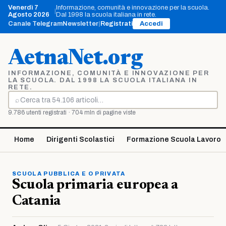
Vai
Venerdì 7
Informazione, comunità e innovazione per la scuola.
|
al
Agosto 2026
Dal 1998 la scuola italiana in rete.
contenuto
Canale Telegram
Newsletter
|
Registrati
Accedi
AetnaNet.org
INFORMAZIONE, COMUNITÀ E INNOVAZIONE PER
LA SCUOLA. DAL 1998 LA SCUOLA ITALIANA IN
RETE.
⌕
Cerca
9.786 utenti registrati · 704 mln di pagine viste
Home
Dirigenti Scolastici
Formazione Scuola Lavoro
SCUOLA PUBBLICA E O PRIVATA
Scuola primaria europea a
Catania