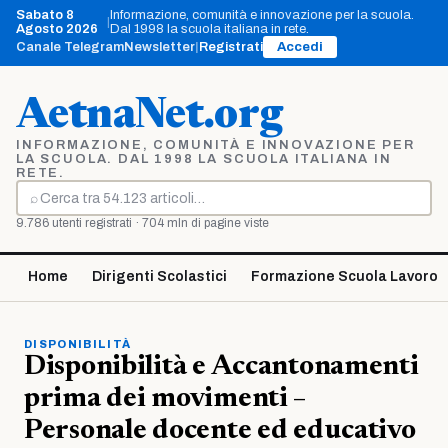
Vai
Sabato 8
Informazione, comunità e innovazione per la scuola.
|
al
Agosto 2026
Dal 1998 la scuola italiana in rete.
contenuto
Canale Telegram
Newsletter
|
Registrati
Accedi
AetnaNet.org
INFORMAZIONE, COMUNITÀ E INNOVAZIONE PER
LA SCUOLA. DAL 1998 LA SCUOLA ITALIANA IN
RETE.
⌕
Cerca
9.786 utenti registrati · 704 mln di pagine viste
Home
Dirigenti Scolastici
Formazione Scuola Lavoro
DISPONIBILITÀ
Disponibilità e Accantonamenti
prima dei movimenti –
Personale docente ed educativo