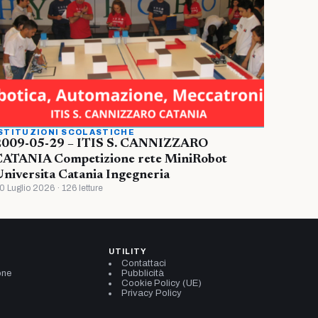
STITUZIONI SCOLASTICHE
2009-05-29 – ITIS S. CANNIZZARO
CATANIA Competizione rete MiniRobot
niversita Catania Ingegneria
0 Luglio 2026 · 126 letture
UTILITY
Contattaci
one
Pubblicità
Cookie Policy (UE)
Privacy Policy