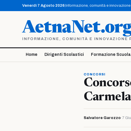
Vai
Venerdì 7 Agosto 2026
|
Informazione, comunità e innovazione p
al
contenuto
AetnaNet.or
INFORMAZIONE, COMUNITÀ E INNOVAZIONE PE
Home
Dirigenti Scolastici
Formazione Scuola
CONCORSI
Concorso
Carmela
Salvatore Garozzo
·
7 Gi