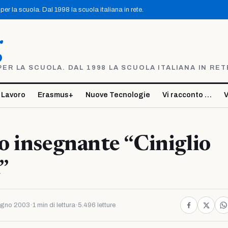
er la scuola. Dal 1998 la scuola italiana in rete.
g
R LA SCUOLA. DAL 1998 LA SCUOLA ITALIANA IN RET
 Lavoro
Erasmus+
Nuove Tecnologie
Vi racconto …
V
 insegnante “Ciniglio
”
ugno 2003
·
1 min di lettura
·
5.496 letture