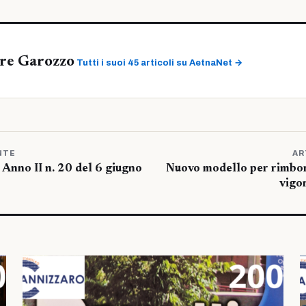
ore Garozzo
Tutti i suoi 45 articoli su AetnaNet →
NTE
AR
Anno II n. 20 del 6 giugno
Nuovo modello per rimbors
vigo