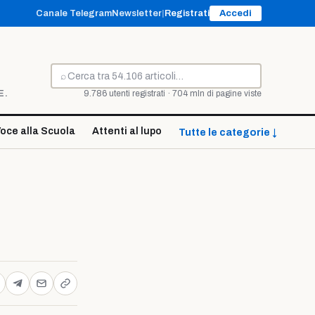
Canale Telegram
Newsletter
|
Registrati
Accedi
⌕
Cerca
E.
9.786 utenti registrati · 704 mln di pagine viste
oce alla Scuola
Attenti al lupo
Tutte le categorie ↓