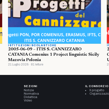
ISTITUZIONI SCOLASTICHE
I
2005-06-09 – ITIS S. CANNIZZARO
CATANIA Comenius 1 Project linguistic Sicily
Mazovia Polonia
U
21 Luglio 2026 · 81 letture
2
SEZIONI
IL CONSORZIO
Notizie
Il progetto
Normativa
Organizzazi
Didattica
Video