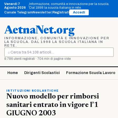
Vai
Venerdì 7
Informazione, comunità e innovazione per la scuola.
|
al
Agosto 2026
Dal 1998 la scuola italiana in rete.
contenuto
Canale Telegram
Newsletter
|
Registrati
Accedi
AetnaNet.org
INFORMAZIONE, COMUNITÀ E INNOVAZIONE PER
LA SCUOLA. DAL 1998 LA SCUOLA ITALIANA IN
RETE.
⌕
Cerca
9.786 utenti registrati · 704 mln di pagine viste
Home
Dirigenti Scolastici
Formazione Scuola Lavoro
ISTITUZIONI SCOLASTICHE
Nuovo modello per rimborsi
sanitari entrato in vigore l’1
GIUGNO 2003