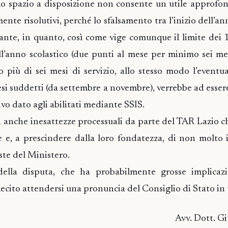
ello spazio a disposizione non consente un utile approf
nte risolutivi, perché lo sfalsamento tra l’inizio dell’an
vante, in quanto, così come vige comunque il limite dei 1
ll’anno scolastico (due punti al mese per minimo sei mes
 più di sei mesi di servizio, allo stesso modo l’eventu
i suddetti (da settembre a novembre), verrebbe ad essere
o dato agli abilitati mediante SSIS.
a anche inesattezze processuali da parte del TAR Lazio 
 e, a prescindere dalla loro fondatezza, di non molto i
ste del Ministero.
o della disputa, che ha probabilmente grosse implicaz
 lecito attendersi una pronuncia del Consiglio di Stato in
Avv. Dott. G