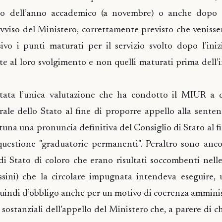
izio dell’anno accademico (a novembre) o anche dopo .
vviso del Ministero, correttamente previsto che venisse
vo i punti maturati per il servizio svolto dopo l’iniz
al loro svolgimento e non quelli maturati prima dell’in
ata l’unica valutazione che ha condotto il MIUR a
rale dello Stato al fine di proporre appello alla sente
tuna una pronuncia definitiva del Consiglio di Stato al fi
questione "graduatorie permanenti". Peraltro sono anc
 di Stato di coloro che erano risultati soccombenti nell
ssini) che la circolare impugnata intendeva eseguire, 
uindi d’obbligo anche per un motivo di coerenza amminis
 sostanziali dell’appello del Ministero che, a parere di c