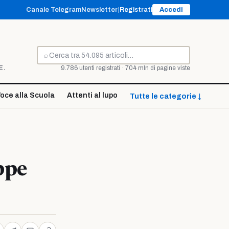
Canale Telegram
Newsletter
|
Registrati
Accedi
⌕
Cerca
E.
9.786 utenti registrati · 704 mln di pagine viste
oce alla Scuola
Attenti al lupo
Tutte le categorie ↓
ppe