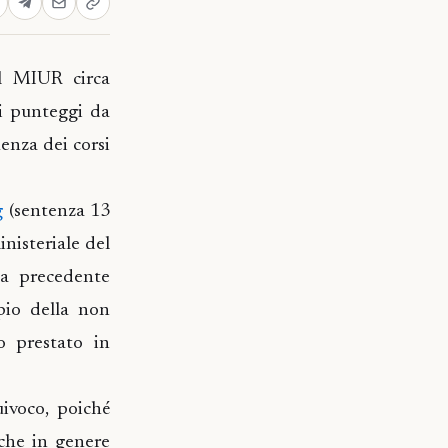
il MIUR circa
i punteggi da
enza dei corsi
g
(sentenza 13
inisteriale del
la precedente
pio della non
o prestato in
ivoco, poiché
 che in genere