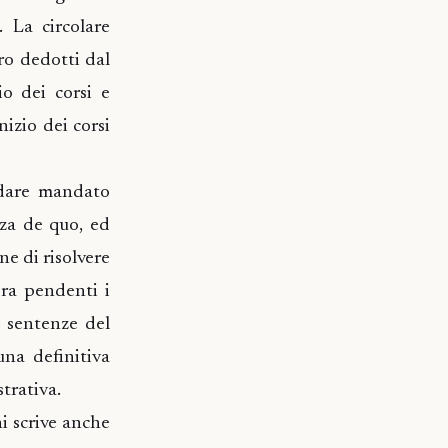
 La circolare
ro dedotti dal
io dei corsi e
izio dei corsi
 dare mandato
nza de quo, ed
ne di risolvere
ora pendenti i
e sentenze del
una definitiva
trativa.
hi scrive anche