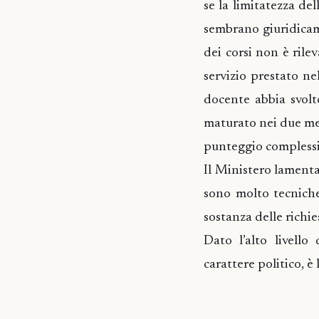
se la limitatezza d
sembrano giuridicame
dei corsi non è rile
servizio prestato ne
docente abbia svolto
maturato nei due mes
punteggio complessiv
Il Ministero lament
sono molto tecniche
sostanza delle richie
Dato l’alto livell
carattere politico, è