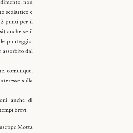
ondimento, non
no scolastico e
2 punti per il
i) anche se il
ale punteggio,
 assorbito dal
che, comunque,
nteresse sulla
ioni anche di
 tempi brevi.
iuseppe Motta