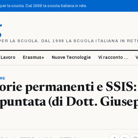
er la scuola. Dal 1998 la scuola italiana in rete.
g
R LA SCUOLA. DAL 1998 LA SCUOLA ITALIANA IN RET
 Lavoro
Erasmus+
Nuove Tecnologie
Vi racconto …
V
ORE
rie permanenti e SSIS:
puntata (di Dott. Giuse