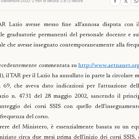
 Settembre 2002
·
2 min di lettura
·
2.872 letture
R Lazio avesse messo fine all’annosa disputa con 
lle graduatorie permanenti del personale docente e su
ale che avesse insegnato contemporaneamente alla frequ
precedentemente commentata su
http://www.aetnanet.or
, il TAR per il Lazio ha annullato in parte la circolare m
 69, che aveva dato indicazioni per l’attuazione del
azio n. 4731 del 28 maggio 2002, sancendo il princi
unteggio dei corsi SSIS con quello dell’insegnament
frequenza del corso.
rere del Ministero, è essenzialmente basata su un equ
iniziato circa due mesi prima dell’inizio dei corsi SSIS,