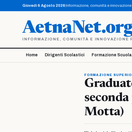
Vai
Giovedì 6 Agosto 2026
|
Informazione, comunità e innovazione p
al
contenuto
AetnaNet.or
INFORMAZIONE, COMUNITÀ E INNOVAZIONE PE
Home
Dirigenti Scolastici
Formazione Scuola
FORMAZIONE SUPERI
Graduato
seconda 
Motta)