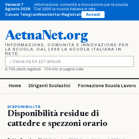
Vai
Venerdì 7
Informazione, comunità e innovazione per la scuola.
|
al
Agosto 2026
Dal 1998 la scuola italiana in rete.
contenuto
Canale Telegram
Newsletter
|
Registrati
Accedi
AetnaNet.org
INFORMAZIONE, COMUNITÀ E INNOVAZIONE PER
LA SCUOLA. DAL 1998 LA SCUOLA ITALIANA IN
RETE.
⌕
Cerca
9.786 utenti registrati · 704 mln di pagine viste
Home
Dirigenti Scolastici
Formazione Scuola Lavoro
DISPONIBILITÀ
Disponibilità residue di
cattedre e spezzoni orario