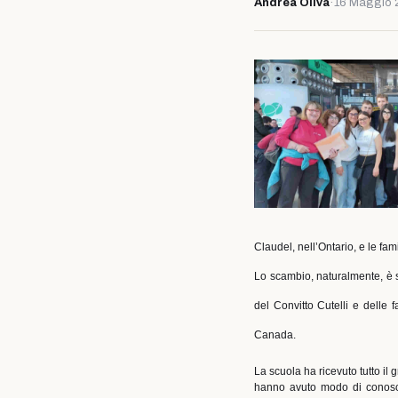
Andrea Oliva
·
16 Maggio 
Claudel, nell’Ontario, e le fam
Lo scambio, naturalmente, è st
del Convitto Cutelli e delle 
Canada.
La scuola ha ricevuto tutto il
hanno avuto modo di conoscere