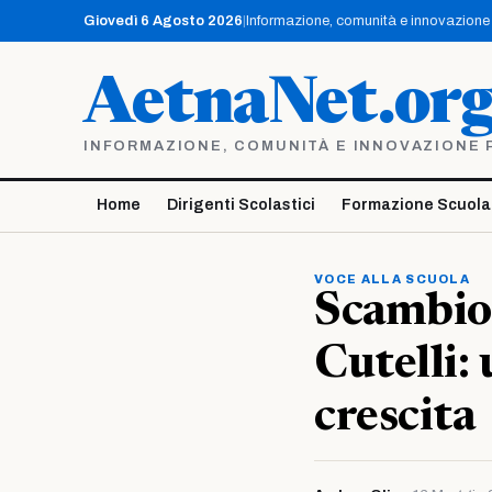
Vai
Giovedì 6 Agosto 2026
|
Informazione, comunità e innovazione p
al
contenuto
AetnaNet.or
INFORMAZIONE, COMUNITÀ E INNOVAZIONE PE
Home
Dirigenti Scolastici
Formazione Scuola
VOCE ALLA SCUOLA
Scambio 
Cutelli:
crescita