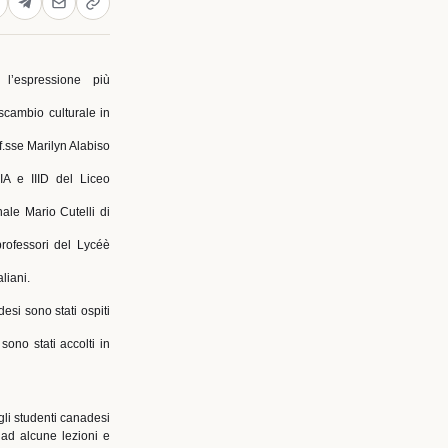
a l’espressione più
 scambio culturale in
.sse Marilyn Alabiso
IIA e IIID del Liceo
ale Mario Cutelli di
professori del Lycéè
liani.
esi sono stati ospiti
sono stati accolti in
gli studenti canadesi
 ad alcune lezioni e