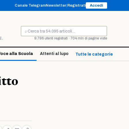
Canale Telegram
Newsletter
|
Registrati
Accedi
⌕
Cerca
E.
9.786 utenti registrati · 704 mln di pagine viste
oce alla Scuola
Attenti al lupo
Tutte le categorie ↓
itto