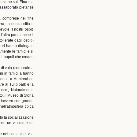
cursione sull’Etna e a
 assaporato pietanze
e, comprese nel fine
ra, la nostra città e
vole. I nostri ospiti
’altra parte anche il
lerate dagli ospiti)
itori hanno dialogato
mente le famiglie si
ra i popoli che creano
 di volo (con scalo a
ni in famiglia hanno
ortati a Montreal ed
re al Tulip park e la
, ecc.,. Naturalmente
o, il Museo di Storia
… davvero con grande
ell’atmosfera tipica
o la socializzazione
, con un vissuto e un
 nei contesti di vita