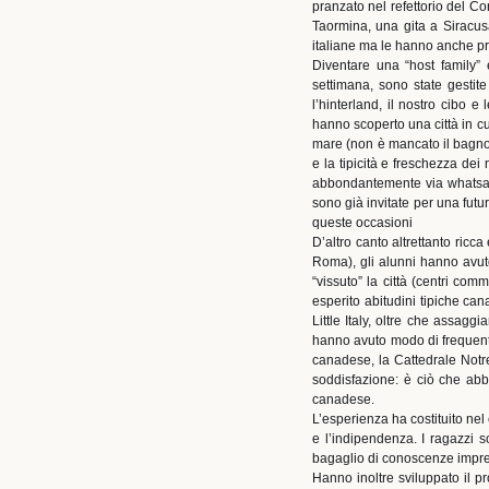
pranzato nel refettorio del Con
Taormina, una gita a Siracusa
italiane ma le hanno anche pr
Diventare una “host family” 
settimana, sono state gestite
l’hinterland, il nostro cibo 
hanno scoperto una città in cu
mare (non è mancato il bagno 
e la tipicità e freschezza dei
abbondantemente via whatsapp 
sono già invitate per una futur
queste occasioni
D’altro canto altrettanto ricc
Roma), gli alunni hanno avuto
“vissuto” la città (centri comme
esperito abitudini tipiche ca
Little Italy, oltre che assagg
hanno avuto modo di frequentar
canadese, la Cattedrale Notr
soddisfazione: è ciò che abb
canadese.
L’esperienza ha costituito ne
e l’indipendenza. I ragazzi so
bagaglio di conoscenze imprez
Hanno inoltre sviluppato il pr