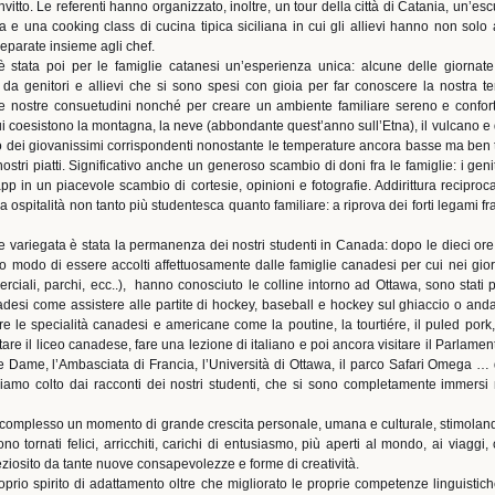
vitto. Le referenti hanno organizzato, inoltre, un tour della città di Catania, un’es
 e una cooking class di cucina tipica siciliana in cui gli allievi hanno non solo
eparate insieme agli chef.
è stata poi per le famiglie catanesi un’esperienza unica: alcune delle giornat
 da genitori e allievi che si sono spesi con gioia per far conoscere la nostra ter
e le nostre consuetudini nonché per creare un ambiente familiare sereno e conforte
i coesistono la montagna, la neve (abbondante quest’anno sull’Etna), il vulcano e d
dei giovanissimi corrispondenti nonostante le temperature ancora basse ma ben tol
 nostri piatti. Significativo anche un generoso scambio di doni fra le famiglie: i gen
in un piacevole scambio di cortesie, opinioni e fotografie. Addirittura reciproca
a ospitalità non tanto più studentesca quanto familiare: a riprova dei forti legami f
a e variegata è stata la permanenza dei nostri studenti in Canada: dopo le dieci ore
 modo di essere accolti affettuosamente dalle famiglie canadesi per cui nei gior
rciali, parchi, ecc..),
hanno conosciuto le colline intorno ad Ottawa, sono stati p
nadesi come assistere alle partite di hockey, baseball e hockey sul ghiaccio o anda
iare le specialità canadesi e americane come la poutine, la tourtiére, il puled pork
e il liceo canadese, fare una lezione di italiano e poi ancora visitare il Parlament
e Dame, l’Ambasciata di Francia, l’Università di Ottawa, il parco Safari Omega 
iamo colto dai racconti dei nostri studenti, che si sono completamente immersi n
l complesso un momento di grande crescita personale, umana e culturale, stimoland
no tornati felici, arricchiti, carichi di entusiasmo, più aperti al mondo, ai viaggi
iosito da tante nuove consapevolezze e forme di creatività.
oprio spirito di adattamento oltre che migliorato le proprie competenze linguistiche