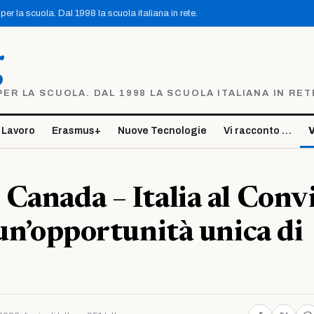
er la scuola. Dal 1998 la scuola italiana in rete.
g
R LA SCUOLA. DAL 1998 LA SCUOLA ITALIANA IN RET
 Lavoro
Erasmus+
Nuove Tecnologie
Vi racconto …
V
Canada – Italia al Conv
 un’opportunità unica di