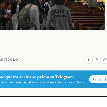
ARTICOLO
ome questa arrivano prima su Telegram
Unisciti 
azioni e scadenze della scuola siciliana in tempo reale. Gratis.