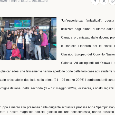
2026
·
4 min di lettura
·
951 letture
“Un’esperienza fantastica!”: quest
utilizzata dagli alunni di ritorno dallo
Canada, organizzato dalle docenti prof
e Danielle Florteron per le classi I
Classico Europeo del Convitto Nazion
Catania. Ad accoglierli ad Ottawa i 
iglie canadesi che felicemente hanno aperto le porte delle loro case agli studenti ita
ato articolato in due fasi: nella prima (21 – 27 marzo 2026) i corrispondenti canad
famiglie italiane; nella seconda (3 – 12 maggio 2026), viceversa, i nostri ragazzi 
 gruppo a marzo alla presenza della dirigente scolastica prof.ssa Anna Spampinato: 
 il nostro magnifico edificio, gioiello dell’arte settecentesca, hanno assistito