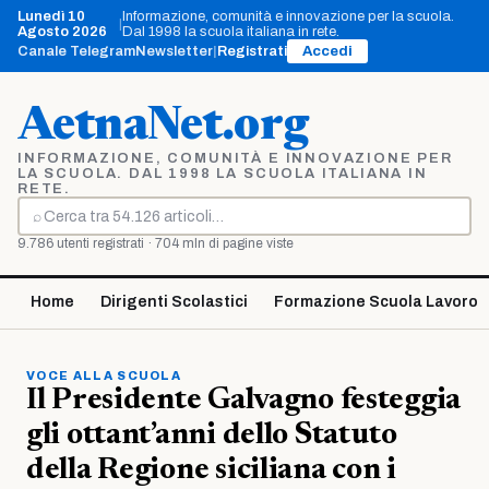
Vai
Lunedì 10
Informazione, comunità e innovazione per la scuola.
|
al
Agosto 2026
Dal 1998 la scuola italiana in rete.
contenuto
Canale Telegram
Newsletter
|
Registrati
Accedi
AetnaNet.org
INFORMAZIONE, COMUNITÀ E INNOVAZIONE PER
LA SCUOLA. DAL 1998 LA SCUOLA ITALIANA IN
RETE.
⌕
Cerca
9.786 utenti registrati · 704 mln di pagine viste
Home
Dirigenti Scolastici
Formazione Scuola Lavoro
VOCE ALLA SCUOLA
Il Presidente Galvagno festeggia
gli ottant’anni dello Statuto
della Regione siciliana con i