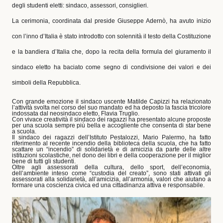
degli studenti eletti: sindaco, assessori, consiglieri.
La cerimonia, coordinata dal preside Giuseppe Adernò, ha avuto inizio
con l’inno d’Italia è stato introdotto con solennità il testo della Costituzione
e la bandiera d’Italia che, dopo la recita della formula del giuramento il
sindaco eletto ha baciato come segno di condivisione dei valori e dei
simboli della Repubblica.
Con grande emozione il sindaco uscente Matilde Capizzi ha relazionato
l’attività svolta nel corso del suo mandato ed ha deposto la fascia tricolore
indossata dal neosindaco eletto, Flavia Truglio.
Con vivace creatività il sindaco dei ragazzi ha presentato alcune proposte
per una scuola sempre più bella e accogliente che consenta di star bene
a scuola.
Il sindaco dei ragazzi dell’Istituto Pestalozzi, Mario Palermo, ha fatto
riferimento al recente incendio della biblioteca della scuola, che ha fatto
scattare un “incendio” di solidarietà e di amicizia da parte delle altre
istituzioni scolastiche, nel dono dei libri e della cooperazione per il miglior
bene di tutti gli studenti.
Oltre agli assessorati della cultura, dello sport, dell’economia,
dell’ambiente inteso come “custodia del creato”, sono stati attivati gli
assessorati alla solidarietà, all’amicizia, all’armonia, valori che aiutano a
formare una coscienza civica ed una cittadinanza attiva e responsabile.