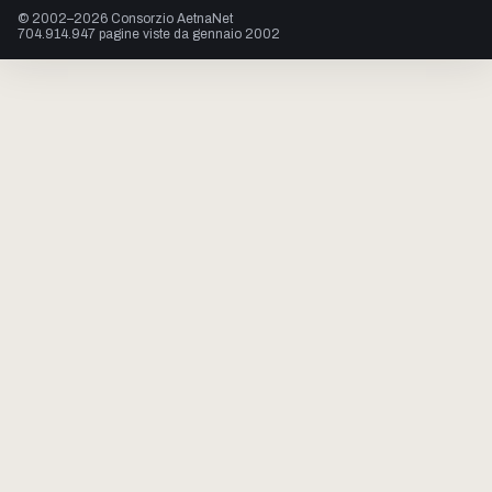
© 2002–2026 Consorzio AetnaNet
704.914.947 pagine viste da gennaio 2002