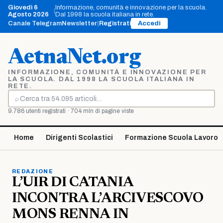
Vai
Giovedì 6
Informazione, comunità e innovazione per la scuola.
|
al
Agosto 2026
Dal 1998 la scuola italiana in rete.
contenuto
Canale Telegram
Newsletter
|
Registrati
Accedi
AetnaNet.org
INFORMAZIONE, COMUNITÀ E INNOVAZIONE PER
LA SCUOLA. DAL 1998 LA SCUOLA ITALIANA IN
RETE.
⌕
Cerca
9.786 utenti registrati · 704 mln di pagine viste
Home
Dirigenti Scolastici
Formazione Scuola Lavoro
REDAZIONE
L’UIR DI CATANIA
INCONTRA L’ARCIVESCOVO
MONS RENNA IN