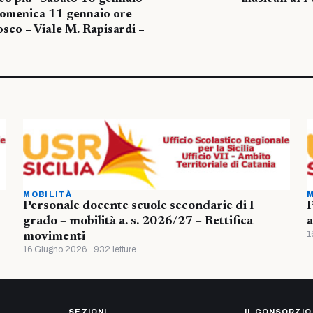
Domenica 11 gennaio ore
sco – Viale M. Rapisardi –
MOBILITÀ
M
Personale docente scuole secondarie di I
P
grado – mobilità a. s. 2026/27 – Rettifica
a
1
movimenti
16 Giugno 2026 · 932 letture
SEZIONI
IL CONSORZIO