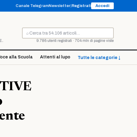
Canale Telegram
Newsletter
|
Registrati
Accedi
⌕
Cerca
E.
9.786 utenti registrati · 704 mln di pagine viste
oce alla Scuola
Attenti al lupo
Tutte le categorie ↓
ITIVE
o
cente