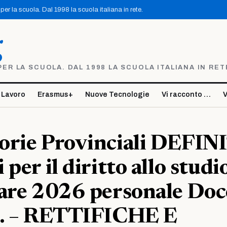
er la scuola. Dal 1998 la scuola italiana in rete.
g
R LA SCUOLA. DAL 1998 LA SCUOLA ITALIANA IN RET
 Lavoro
Erasmus+
Nuove Tecnologie
Vi racconto …
V
orie Provinciali DEFIN
per il diritto allo studi
lare 2026 personale Do
A. – RETTIFICHE E