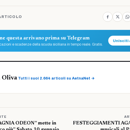
ARTICOLO
ome questa arrivano prima su Telegram
Unisciti 
azioni e scadenze della scuola siciliana in tempo reale. Gratis.
 Oliva
Tutti i suoi 2.664 articoli su AetnaNet →
NTE
AR
GNIA ODEON” mette in
FESTEGGIAMENTI AGAT
sco più” Sabato 10 gennaio
musicali al P