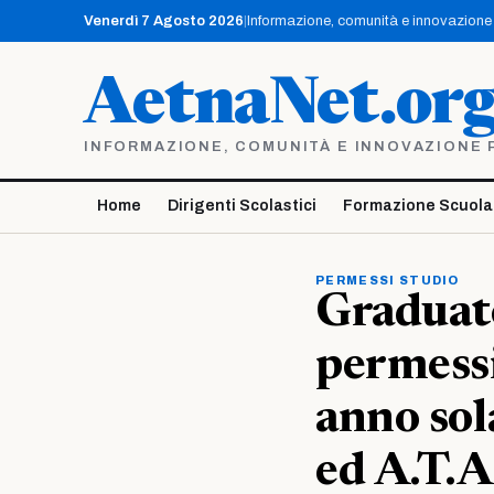
Vai
Venerdì 7 Agosto 2026
|
Informazione, comunità e innovazione p
al
contenuto
AetnaNet.or
INFORMAZIONE, COMUNITÀ E INNOVAZIONE PE
Home
Dirigenti Scolastici
Formazione Scuola
PERMESSI STUDIO
Graduat
permessi 
anno so
ed A.T.