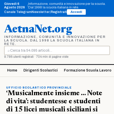
Vai
Giovedì 6
Informazione, comunità e innovazione per la scuola.
|
al
Agosto 2026
Dal 1998 la scuola italiana in rete.
contenuto
Canale Telegram
Newsletter
|
Registrati
Accedi
AetnaNet.org
INFORMAZIONE, COMUNITÀ E INNOVAZIONE PER
LA SCUOLA. DAL 1998 LA SCUOLA ITALIANA IN
RETE.
⌕
Cerca
9.786 utenti registrati · 704 mln di pagine viste
Home
Dirigenti Scolastici
Formazione Scuola Lavoro
UFFICIO SCOLASTICO PROVINCIALE
‘Musicalmente insieme … Note
di vita’: studentesse e studenti
di 15 licei musicali siciliani si