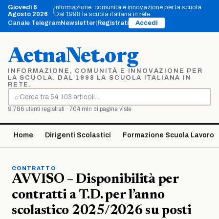
Vai
Giovedì 6
Informazione, comunità e innovazione per la scuola.
|
al
Agosto 2026
Dal 1998 la scuola italiana in rete.
contenuto
Canale Telegram
Newsletter
|
Registrati
Accedi
AetnaNet.org
INFORMAZIONE, COMUNITÀ E INNOVAZIONE PER
LA SCUOLA. DAL 1998 LA SCUOLA ITALIANA IN
RETE.
⌕
Cerca
9.786 utenti registrati · 704 mln di pagine viste
Home
Dirigenti Scolastici
Formazione Scuola Lavoro
CONTRATTO
AVVISO – Disponibilità per
contratti a T.D. per l’anno
scolastico 2025/2026 su posti