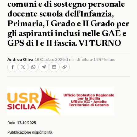
comuni e di sostegno personale
docente scuola dell’Infanzia,
Primaria, I Grado e II Grado per
gli aspiranti inclusi nelle GAE e
GPS di I e II fascia. VI TURNO
Andrea Oliva
·
18 Ottobre 2025
·
1 min di lettura
·
1.247 letture
Data:
17/10/2025
Pubblicazione disponibilità.