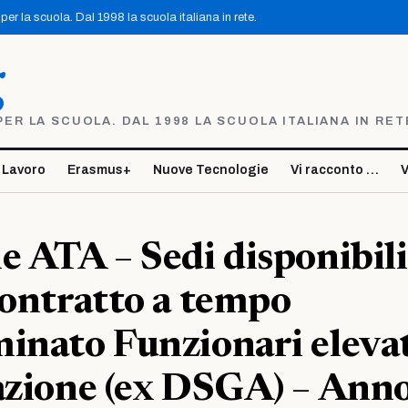
er la scuola. Dal 1998 la scuola italiana in rete.
g
R LA SCUOLA. DAL 1998 LA SCUOLA ITALIANA IN RET
 Lavoro
Erasmus+
Nuove Tecnologie
Vi racconto …
V
e ATA – Sedi disponibili
contratto a tempo
inato Funzionari eleva
azione (ex DSGA) – Ann