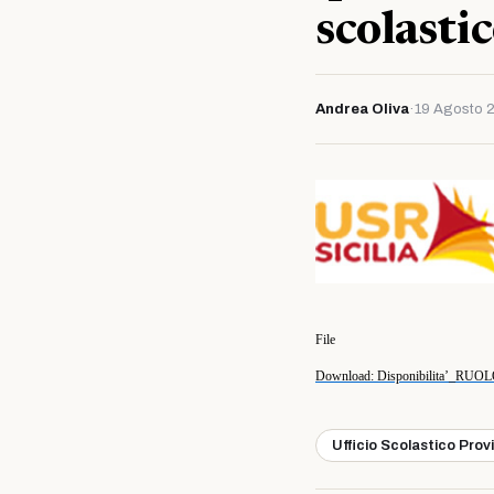
scolast
Andrea Oliva
·
19 Agosto 
File
Download: Disponibilita’_
Ufficio Scolastico Prov