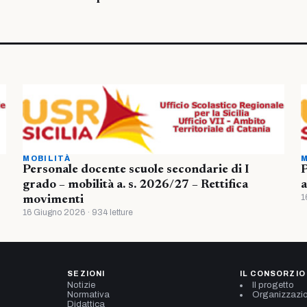
MOBILITÀ
M
Personale docente scuole secondarie di I
P
grado – mobilità a. s. 2026/27 – Rettifica
a
1
movimenti
16 Giugno 2026 · 934 letture
SEZIONI
IL CONSORZIO
Notizie
Il progetto
Normativa
Organizzazi
Didattica