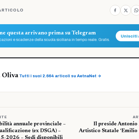
ARTICOLO
ome questa arrivano prima su Telegram
Unisciti 
azioni e scadenze della scuola siciliana in tempo reale. Gratis.
 Oliva
Tutti i suoi 2.664 articoli su AetnaNet →
NTE
AR
ilità annuale provinciale –
Il preside Antonio
ualificazione (ex DSGA) –
Artistico Statale ‘Emilio 
5-2026 – Sedi disponibili