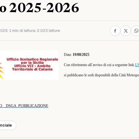
ico 2025-2026
2025
·
1 min di lettura
·
2.023 letture
Data:
19/08/2025
Con riferimento all’avviso di cui a seguente link
US
si pubblicano le sedi disponibili della Città Metropo
RUOLO__DSGA_PUBBLICAZIONE
inciale