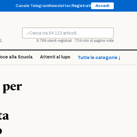
Canale Telegram
Newsletter
|
Registrati
Accedi
⌕
Cerca
E.
9.786 utenti registrati · 704 mln di pagine viste
oce alla Scuola
Attenti al lupo
Tutte le categorie ↓
 per
ta
o