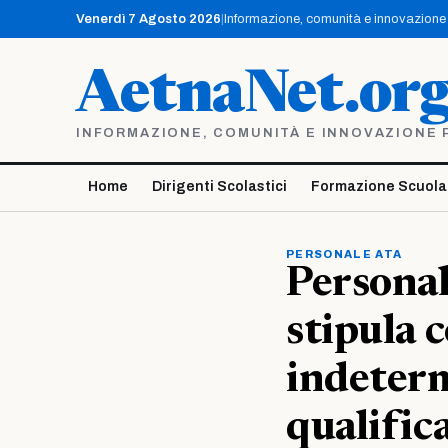
Vai
Venerdì 7 Agosto 2026
|
Informazione, comunità e innovazione p
al
contenuto
AetnaNet.or
INFORMAZIONE, COMUNITÀ E INNOVAZIONE PE
Home
Dirigenti Scolastici
Formazione Scuola
PERSONALE ATA
Personal
stipula 
indeterm
qualific