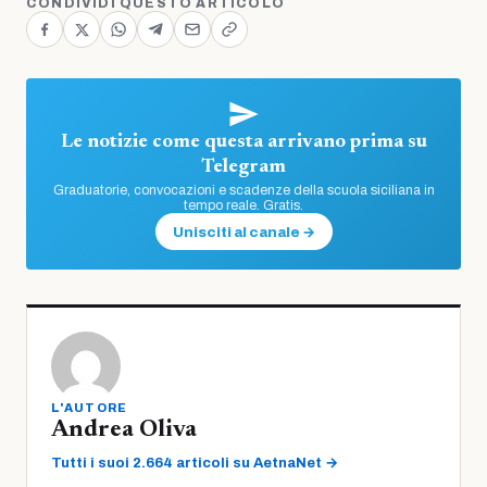
CONDIVIDI QUESTO ARTICOLO
Le notizie come questa arrivano prima su
Telegram
Graduatorie, convocazioni e scadenze della scuola siciliana in
tempo reale. Gratis.
Unisciti al canale →
L'AUTORE
Andrea Oliva
Tutti i suoi 2.664 articoli su AetnaNet →