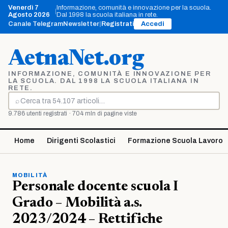
Vai
Venerdì 7
Informazione, comunità e innovazione per la scuola.
|
al
Agosto 2026
Dal 1998 la scuola italiana in rete.
contenuto
Canale Telegram
Newsletter
|
Registrati
Accedi
AetnaNet.org
INFORMAZIONE, COMUNITÀ E INNOVAZIONE PER
LA SCUOLA. DAL 1998 LA SCUOLA ITALIANA IN
RETE.
⌕
Cerca
9.786 utenti registrati · 704 mln di pagine viste
Home
Dirigenti Scolastici
Formazione Scuola Lavoro
MOBILITÀ
Personale docente scuola I
Grado – Mobilità a.s.
2023/2024 – Rettifiche