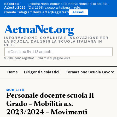
Vai
Sabato 8
Informazione, comunità e innovazione per la scuola.
|
al
Agosto 2026
Dal 1998 la scuola italiana in rete.
contenuto
Canale Telegram
Newsletter
|
Registrati
Accedi
AetnaNet.org
INFORMAZIONE, COMUNITÀ E INNOVAZIONE PER
LA SCUOLA. DAL 1998 LA SCUOLA ITALIANA IN
RETE.
⌕
Cerca
9.786 utenti registrati · 704 mln di pagine viste
Home
Dirigenti Scolastici
Formazione Scuola Lavoro
MOBILITÀ
Personale docente scuola II
Grado – Mobilità a.s.
2023/2024 – Movimenti