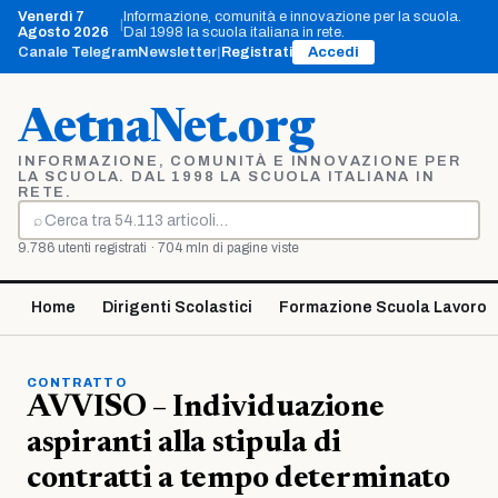
Vai
Venerdì 7
Informazione, comunità e innovazione per la scuola.
|
al
Agosto 2026
Dal 1998 la scuola italiana in rete.
contenuto
Canale Telegram
Newsletter
|
Registrati
Accedi
AetnaNet.org
INFORMAZIONE, COMUNITÀ E INNOVAZIONE PER
LA SCUOLA. DAL 1998 LA SCUOLA ITALIANA IN
RETE.
⌕
Cerca
9.786 utenti registrati · 704 mln di pagine viste
Home
Dirigenti Scolastici
Formazione Scuola Lavoro
CONTRATTO
AVVISO – Individuazione
aspiranti alla stipula di
contratti a tempo determinato