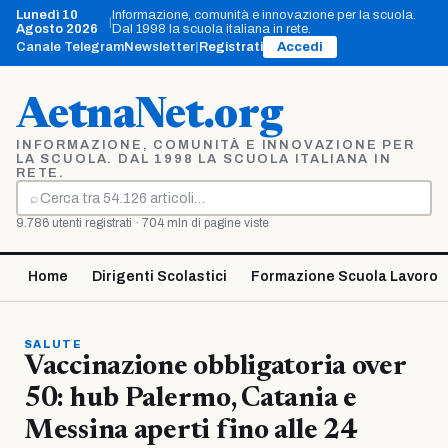
Vai
Lunedì 10
Informazione, comunità e innovazione per la scuola.
|
al
Agosto 2026
Dal 1998 la scuola italiana in rete.
contenuto
Canale Telegram
Newsletter
|
Registrati
Accedi
AetnaNet.org
INFORMAZIONE, COMUNITÀ E INNOVAZIONE PER
LA SCUOLA. DAL 1998 LA SCUOLA ITALIANA IN
RETE.
⌕
Cerca
9.786 utenti registrati · 704 mln di pagine viste
Home
Dirigenti Scolastici
Formazione Scuola Lavoro
SALUTE
Vaccinazione obbligatoria over
50: hub Palermo, Catania e
Messina aperti fino alle 24