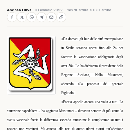
Andrea Oliva
·
10 Gennaio 2022
·
1 min di lettura
·
5.878 letture
«Da domani gli hub delle città metropolitane
in Sicilia saranno aperti fino alle 24 per
favorire la vaccinazione obbligatoria degli
over 50». Lo ha dichiarato il presidente della
Regione Siciliana, Nello Musumeci,
aderendo alla proposta del generale
Figliuolo.
«Faccio appello ancora una volta a tutti. La
situazione ospedaliera – ha aggiunto Musumeci – dimostra sempre di più come lo
status vaccinale faccia la differenza, essendo tantissime le complicanze su tutti i
pazienti non vaccinati. Mi aspetto, alla pari di questi ultimi giorni, un’adesione