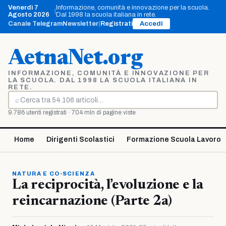
Vai
Venerdì 7
Informazione, comunità e innovazione per la scuola.
|
al
Agosto 2026
Dal 1998 la scuola italiana in rete.
contenuto
Canale Telegram
Newsletter
|
Registrati
Accedi
AetnaNet.org
INFORMAZIONE, COMUNITÀ E INNOVAZIONE PER
LA SCUOLA. DAL 1998 LA SCUOLA ITALIANA IN
RETE.
⌕
Cerca
9.786 utenti registrati · 704 mln di pagine viste
Home
Dirigenti Scolastici
Formazione Scuola Lavoro
NATURA E CO-SCIENZA
La reciprocità, l’evoluzione e la
reincarnazione (Parte 2a)