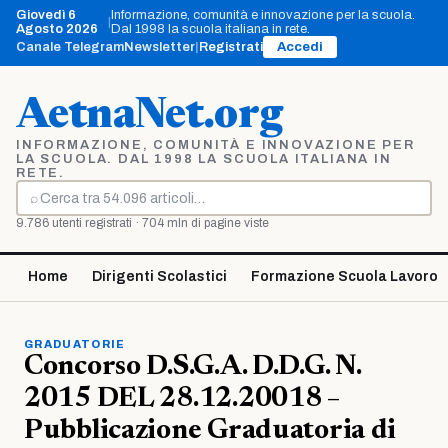
Vai
Giovedì 6
Informazione, comunità e innovazione per la scuola.
|
al
Agosto 2026
Dal 1998 la scuola italiana in rete.
contenuto
Canale Telegram
Newsletter
|
Registrati
Accedi
AetnaNet.org
INFORMAZIONE, COMUNITÀ E INNOVAZIONE PER
LA SCUOLA. DAL 1998 LA SCUOLA ITALIANA IN
RETE.
⌕
Cerca
9.786 utenti registrati · 704 mln di pagine viste
Home
Dirigenti Scolastici
Formazione Scuola Lavoro
GRADUATORIE
Concorso D.S.G.A. D.D.G. N.
2015 DEL 28.12.20018 –
Pubblicazione Graduatoria di