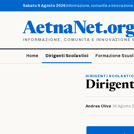
Vai
Sabato 8 Agosto 2026
|
Informazione, comunità e innovazione pe
al
contenuto
AetnaNet.or
INFORMAZIONE, COMUNITÀ E INNOVAZIONE PE
Home
Dirigenti Scolastici
Formazione Scuol
DIRIGENTI SCOLASTIC
Dirigenti
Andrea Oliva
·
19 Agosto 