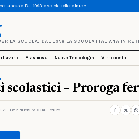
r la scuola. Dal 1998 la scuola italiana in rete.
g
R LA SCUOLA. DAL 1998 LA SCUOLA ITALIANA IN RET
a Lavoro
Erasmus+
Nuove Tecnologie
Vi racconto …
I
 scolastici – Proroga fer
2020
·
1 min di lettura
·
3.846 letture