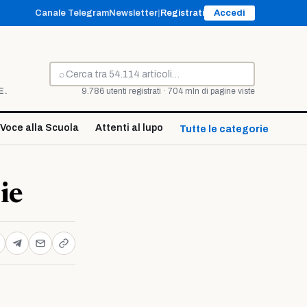
Canale Telegram
Newsletter
|
Registrati
Accedi
⌕
Cerca
E.
9.786 utenti registrati · 704 mln di pagine viste
Voce alla Scuola
Attenti al lupo
Tutte le categorie ↓
ie