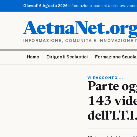
Vai
Giovedì 6 Agosto 2026
|
Informazione, comunità e innovazione p
al
contenuto
AetnaNet.or
INFORMAZIONE, COMUNITÀ E INNOVAZIONE PE
Home
Dirigenti Scolastici
Formazione Scuola
VI RACCONTO ...
Parte og
143 vide
dell’I.T.I