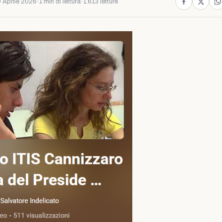
 Aprile 2026
·
1 min di lettura
·
1.613 letture