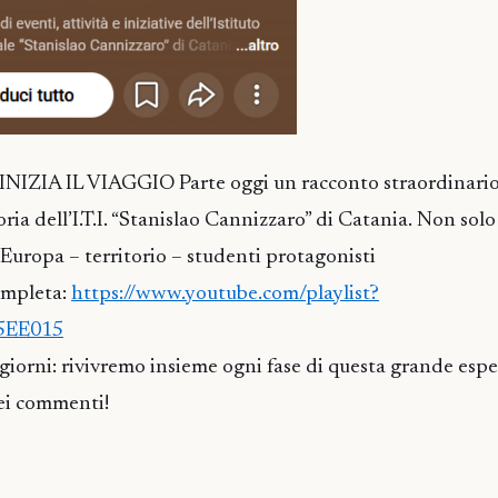
IZIA IL VIAGGIO Parte oggi un racconto straordinario
ria dell’I.T.I. “Stanislao Cannizzaro” di Catania. Non solo
Europa – territorio – studenti protagonisti
ompleta:
https://www.youtube.com/playlist?
5EE015
giorni: rivivremo insieme ogni fase di questa grande esper
nei commenti!