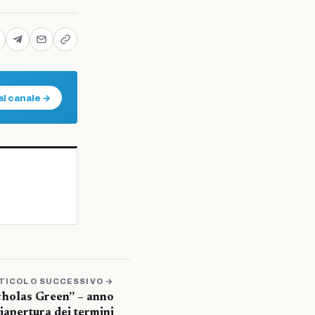
al canale →
TICOLO SUCCESSIVO →
cholas Green” – anno
apertura dei termini