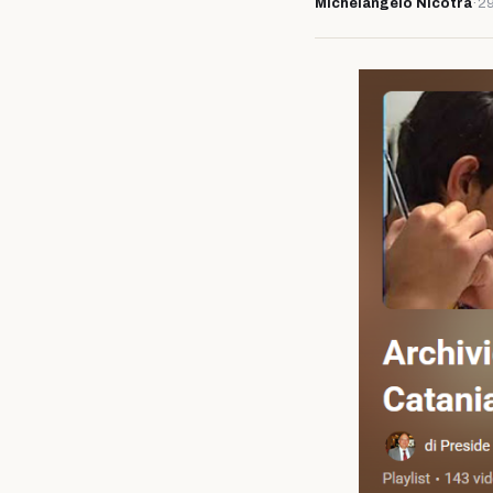
Michelangelo Nicotra
·
29