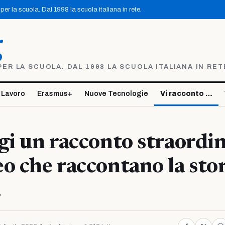
er la scuola. Dal 1998 la scuola italiana in rete.
g
R LA SCUOLA. DAL 1998 LA SCUOLA ITALIANA IN RET
 Lavoro
Erasmus+
Nuove Tecnologie
Vi racconto …
gi un racconto straordin
o che raccontano la sto
.