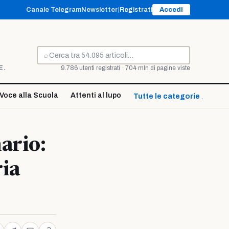
Canale Telegram
Newsletter
|
Registrati
Accedi
⌕
Cerca
E.
9.786 utenti registrati · 704 mln di pagine viste
Voce alla Scuola
Attenti al lupo
Tutte le categorie ↓
ario:
ria