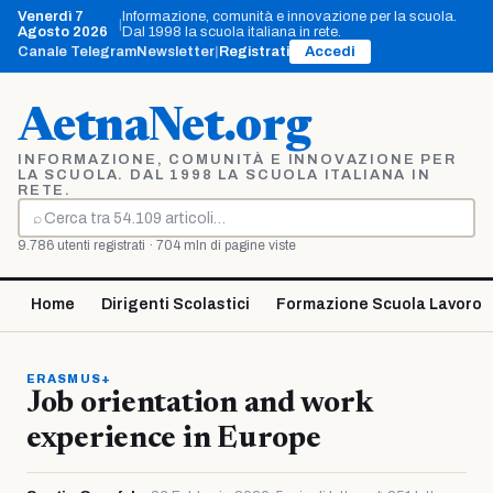
Vai
Venerdì 7
Informazione, comunità e innovazione per la scuola.
|
al
Agosto 2026
Dal 1998 la scuola italiana in rete.
contenuto
Canale Telegram
Newsletter
|
Registrati
Accedi
AetnaNet.org
INFORMAZIONE, COMUNITÀ E INNOVAZIONE PER
LA SCUOLA. DAL 1998 LA SCUOLA ITALIANA IN
RETE.
⌕
Cerca
9.786 utenti registrati · 704 mln di pagine viste
Home
Dirigenti Scolastici
Formazione Scuola Lavoro
ERASMUS+
Job orientation and work
experience in Europe