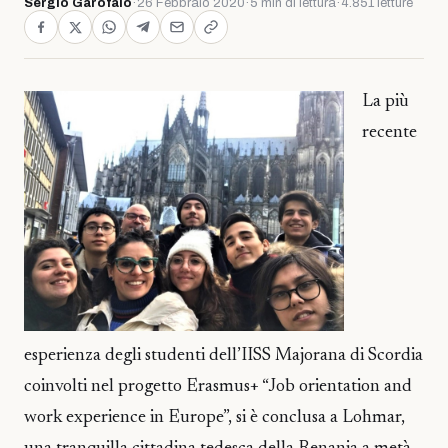
Sergio Garofalo
·
26 Febbraio 2020
·
5 min di lettura
·
4.851 letture
La più
recente
esperienza degli studenti dell’IISS Majorana di Scordia
coinvolti nel progetto Erasmus+ “Job orientation and
work experience in Europe”, si è conclusa a Lohmar,