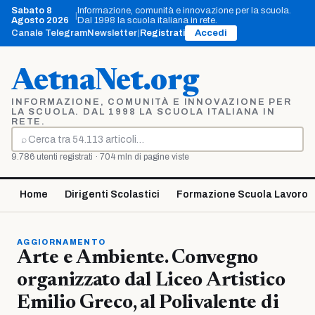
Vai
Sabato 8
Informazione, comunità e innovazione per la scuola.
|
al
Agosto 2026
Dal 1998 la scuola italiana in rete.
contenuto
Canale Telegram
Newsletter
|
Registrati
Accedi
AetnaNet.org
INFORMAZIONE, COMUNITÀ E INNOVAZIONE PER
LA SCUOLA. DAL 1998 LA SCUOLA ITALIANA IN
RETE.
⌕
Cerca
9.786 utenti registrati · 704 mln di pagine viste
Home
Dirigenti Scolastici
Formazione Scuola Lavoro
AGGIORNAMENTO
Arte e Ambiente. Convegno
organizzato dal Liceo Artistico
Emilio Greco, al Polivalente di