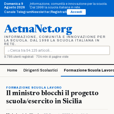
Vai
Domenica 9
Informazione, comunità e innovazione per la scuola.
|
al
Agosto 2026
Dal 1998 la scuola italiana in rete.
contenuto
Canale Telegram
Newsletter
|
Registrati
Accedi
AetnaNet.org
INFORMAZIONE, COMUNITÀ E INNOVAZIONE PER
LA SCUOLA. DAL 1998 LA SCUOLA ITALIANA IN
RETE.
⌕
Cerca
9.786 utenti registrati · 704 mln di pagine viste
Home
Dirigenti Scolastici
Formazione Scuola Lavor
FORMAZIONE SCUOLA LAVORO
Il ministro blocchi il progetto
scuola/esercito in Sicilia