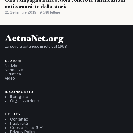
Una campagna nella scuola contro le falsificazioni
anticomuniste della storia
21 Settembre 2019 · 9.548 letture
AetnaNet.org
La scuola catanese in rete dal 1998
SEZIONI
Notizie
Normativa
Didattica
Video
IL CONSORZIO
Il progetto
Organizzazione
UTILITY
Contattaci
Pubblicità
Cookie Policy (UE)
Privacy Policy