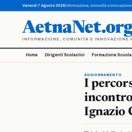
Vai
Venerdì 7 Agosto 2026
|
Informazione, comunità e innovazione p
al
contenuto
AetnaNet.or
INFORMAZIONE, COMUNITÀ E INNOVAZIONE PE
Home
Dirigenti Scolastici
Formazione Scuola
AGGIORNAMENTO
I percor
incontro 
Ignazio 