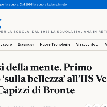
er la scuola. Dal 1998 la scuola italiana in rete.
g
R LA SCUOLA. DAL 1998 LA SCUOLA ITALIANA IN RET
 Lavoro
Erasmus+
Nuove Tecnologie
Vi racconto …
V
si della mente. Primo
‘sulla bellezza’ all’IIS V
Capizzi di Bronte