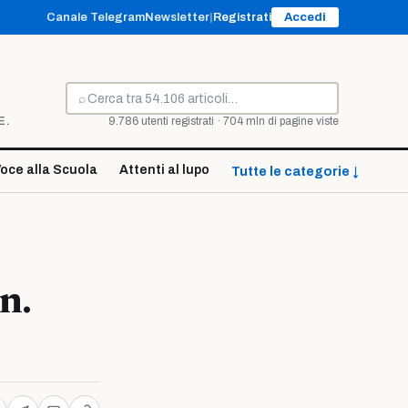
Canale Telegram
Newsletter
|
Registrati
Accedi
⌕
Cerca
E.
9.786 utenti registrati · 704 mln di pagine viste
oce alla Scuola
Attenti al lupo
Tutte le categorie ↓
en.