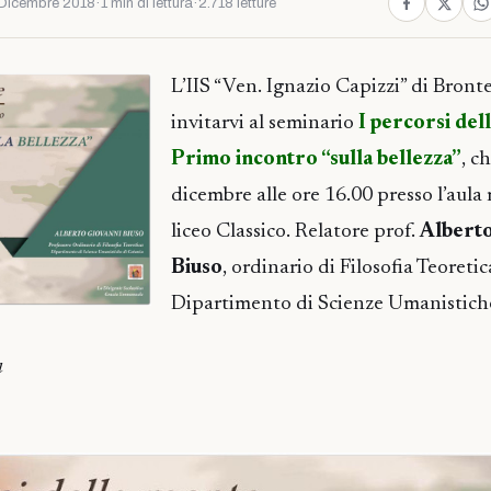
Dicembre 2018
·
1 min di lettura
·
2.718 letture
L’IIS “Ven. Ignazio Capizzi” di Bronte
invitarvi al seminario
I percorsi del
Primo incontro “sulla bellezza”
, ch
dicembre alle ore 16.00 presso l’aul
liceo Classico. Relatore prof.
Alberto
Biuso
, ordinario di Filosofia Teoretic
Dipartimento di Scienze Umanistiche
a