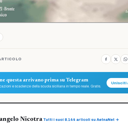
ARTICOLO
ome questa arrivano prima su Telegram
Unisciti 
azioni e scadenze della scuola siciliana in tempo reale. Gratis.
angelo Nicotra
Tutti i suoi 8.144 articoli su AetnaNet →