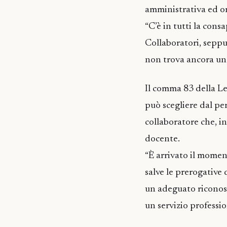
amministrativa ed or
“C’è in tutti la cons
Collaboratori, seppu
non trova ancora uno
Il comma 83 della Le
può scegliere dal pe
collaboratore che, i
docente.
“È arrivato il moment
salve le prerogative 
un adeguato riconos
un servizio professio