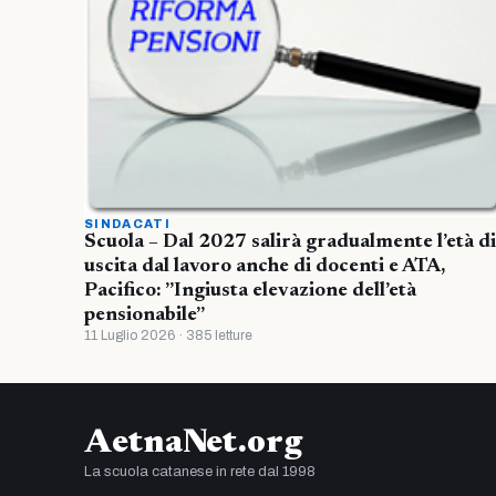
SINDACATI
Scuola – Dal 2027 salirà gradualmente l’età di
uscita dal lavoro anche di docenti e ATA,
Pacifico: ”Ingiusta elevazione dell’età
pensionabile”
11 Luglio 2026 · 385 letture
AetnaNet.org
La scuola catanese in rete dal 1998