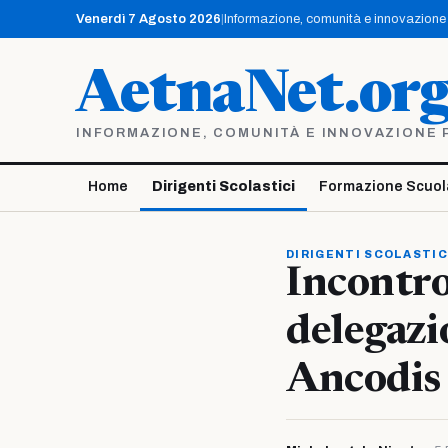
Vai
Venerdì 7 Agosto 2026
|
Informazione, comunità e innovazione p
al
contenuto
AetnaNet.or
INFORMAZIONE, COMUNITÀ E INNOVAZIONE PE
Home
Dirigenti Scolastici
Formazione Scuol
DIRIGENTI SCOLASTIC
Incontro
delegazi
Ancodis