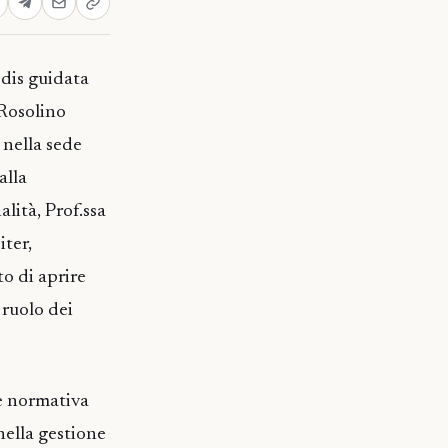
dis guidata
 Rosolino
 nella sede
alla
lità, Prof.ssa
iter,
o di aprire
 ruolo dei
e normativa
nella gestione