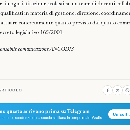
re, in ogni istituzione scolastica, un team di docenti colla
qualificati in materia di gestione, direzione, coordiname
er attuare concretamente quanto previsto dal quinto com
decreto legislativo 165/2001.
esponsabile comunicazione ANCODIS
ARTICOLO
ome questa arrivano prima su Telegram
Unisciti 
azioni e scadenze della scuola siciliana in tempo reale. Gratis.