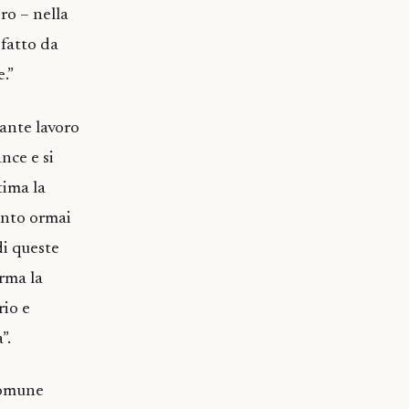
ro – nella
 fatto da
.”
tante lavoro
nce e si
tima la
anto ormai
di queste
erma la
rio e
”.
comune