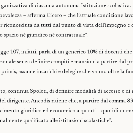
ganizzativa di ciascuna autonoma Istituzione scolastica.
apevolezza – afferma Cicero – che l’attuale condizione lav
r riconosciuta da tutti dal punto di vista dell’impegno e 
 spazio né giuridico né contrattuale”.
gge 107, infatti, parla di un generico 10% di docenti che
rsonale senza definire compiti e mansioni a partire dal p
n primis, assume incarichi e deleghe che vanno oltre la fu
o, continua Spoleti, di definire modalità di accesso e di 
del dirigente. Ancodis ritiene che, a partire dal comma 83
cimento giuridico ed economico a quanti – quotidianam
nalmente qualificato alle istituzioni scolastiche”.