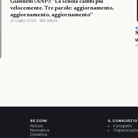
Giannelli (ANP): ”La scuola cambi più
velocemente. Tre parole: aggiornamento,
aggiornamento, aggiornamento”
10 Luglio 2026 · 462 letture
S
S
u
9
SEZIONI
IL CONSORZIO
Notizie
Il progetto
Normativa
Organizzazi
Didattica