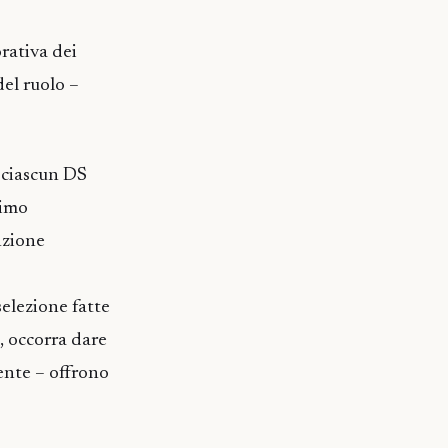
orativa dei
del ruolo –
 ciascun DS
rimo
nzione
selezione fatte
, occorra dare
ente – offrono