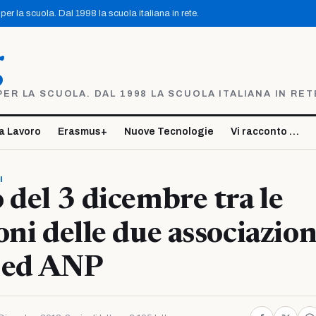
er la scuola. Dal 1998 la scuola italiana in rete.
g
R LA SCUOLA. DAL 1998 LA SCUOLA ITALIANA IN RET
a Lavoro
Erasmus+
Nuove Tecnologie
Vi racconto …
I
 del 3 dicembre tra le
oni delle due associazion
 ed ANP