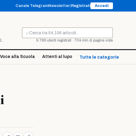
Canale Telegram
Newsletter
|
Registrati
Accedi
⌕
Cerca
E.
9.786 utenti registrati · 704 mln di pagine viste
Voce alla Scuola
Attenti al lupo
Tutte le categorie ↓
i