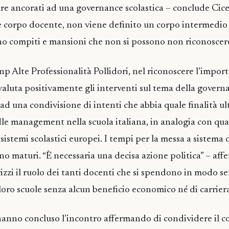
e ancorati ad una governance scolastica – conclude Cice
 e corpo docente, non viene definito un corpo intermedio
o compiti e mansioni che non si possono non riconoscere
p Alte Professionalità Pollidori, nel riconoscere l’impor
valuta positivamente gli interventi sul tema della governa
ad una condivisione di intenti che abbia quale finalità ul
le management nella scuola italiana, in analogia con qu
sistemi scolastici europei. I tempi per la messa a sistema 
no maturi. “È necessaria una decisa azione politica” – aff
rizzi il ruolo dei tanti docenti che si spendono in modo se
loro scuole senza alcun beneficio economico né di carriera
hanno concluso l’incontro affermando di condividere il 