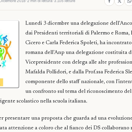
Dicembre 2018
·
2 min di lettura
·
3.105 letture
Lunedi 3 dicembre una delegazione deIl’Anco
dai Presidenti territoriali di Palermo e Roma,
Cicero e Carla Federica Spoleti, ha incontrato
romana dell’Anp una delegazione costituita d
Vicepresidente con delega alle alte professiona
Mafalda Pollidori, e dalla Prof.ssa Federica Sle
componente dello staff nazionale, con l’intent
un confronto sul tema del riconoscimento del
igente scolastico nella scuola italiana.
 per presentare una proposta che guarda ad una evoluzion
ata attenzione a coloro che al fianco dei DS collaborano 