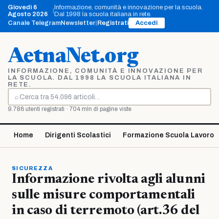
Vai
Giovedì 6
Informazione, comunità e innovazione per la scuola.
|
al
Agosto 2026
Dal 1998 la scuola italiana in rete.
contenuto
Canale Telegram
Newsletter
|
Registrati
Accedi
AetnaNet.org
INFORMAZIONE, COMUNITÀ E INNOVAZIONE PER
LA SCUOLA. DAL 1998 LA SCUOLA ITALIANA IN
RETE.
⌕
Cerca
9.786 utenti registrati · 704 mln di pagine viste
Home
Dirigenti Scolastici
Formazione Scuola Lavoro
SICUREZZA
Informazione rivolta agli alunni
sulle misure comportamentali
in caso di terremoto (art.36 del