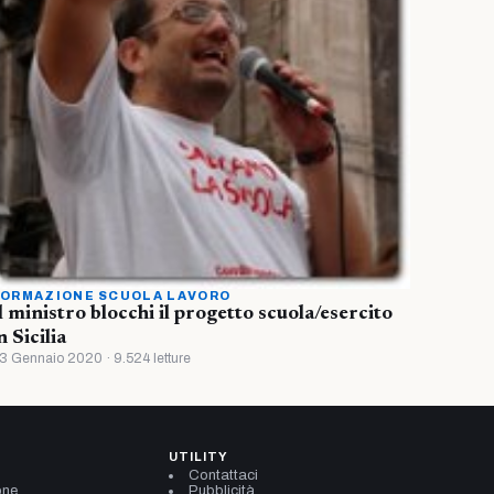
ORMAZIONE SCUOLA LAVORO
l ministro blocchi il progetto scuola/esercito
n Sicilia
3 Gennaio 2020 · 9.524 letture
UTILITY
Contattaci
one
Pubblicità