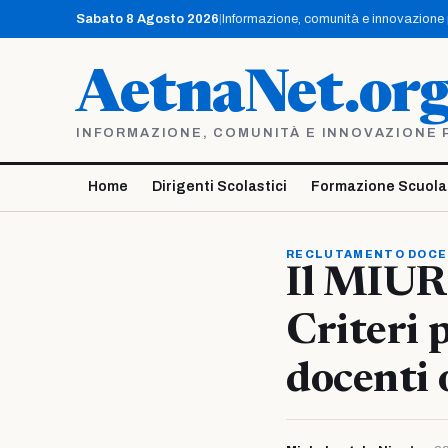
Vai
Sabato 8 Agosto 2026
|
Informazione, comunità e innovazione pe
al
contenuto
AetnaNet.or
INFORMAZIONE, COMUNITÀ E INNOVAZIONE PE
Home
Dirigenti Scolastici
Formazione Scuola
RECLUTAMENTO DOCE
Il MIUR 
Criteri 
docenti 