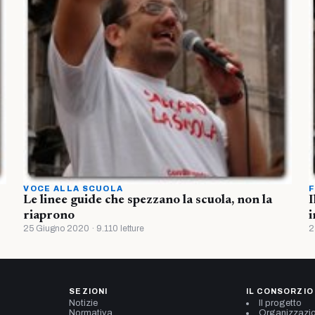
VOCE ALLA SCUOLA
F
Le linee guide che spezzano la scuola, non la
I
riaprono
i
25 Giugno 2020 · 9.110 letture
2
SEZIONI
IL CONSORZIO
Notizie
Il progetto
Normativa
Organizzazi