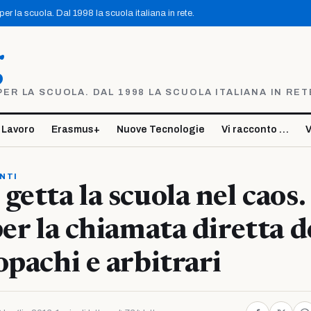
r la scuola. Dal 1998 la scuola italiana in rete.
g
R LA SCUOLA. DAL 1998 LA SCUOLA ITALIANA IN RET
 Lavoro
Erasmus+
Nuove Tecnologie
Vi racconto …
V
NTI
getta la scuola nel caos.
per la chiamata diretta d
opachi e arbitrari