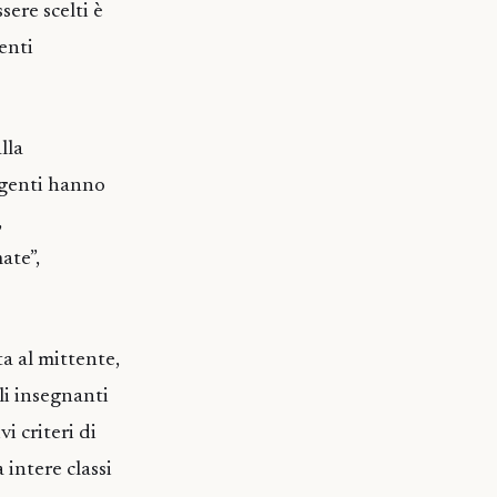
sere scelti è
enti
lla
igenti hanno
,
ate”,
a al mittente,
li insegnanti
i criteri di
 intere classi