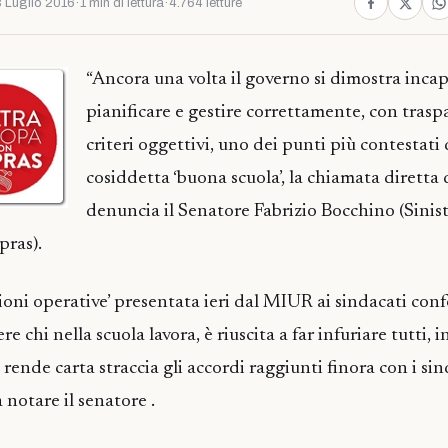
 Luglio 2016
·
1 min di lettura
·
4.764 letture
“Ancora una volta il governo si dimostra incap
pianificare e gestire correttamente, con trasp
criteri oggettivi, uno dei punti più contestati 
cosiddetta ‘buona scuola’, la chiamata diretta 
denuncia il Senatore Fabrizio Bocchino (Sinist
pras).
ioni operative’ presentata ieri dal MIUR ai sindacati conf
 chi nella scuola lavora, è riuscita a far infuriare tutti, 
 e rende carta straccia gli accordi raggiunti finora con i si
a notare il senatore .