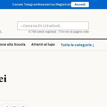
Canale Telegram
Newsletter
|
Registrati
Accedi
⌕
Cerca
E.
9.786 utenti registrati · 704 mln di pagine viste
oce alla Scuola
Attenti al lupo
Tutte le categorie ↓
ei