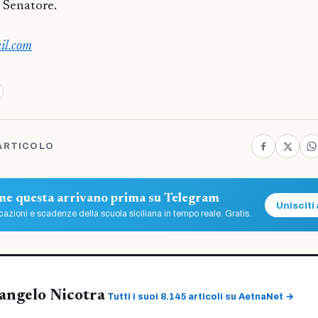
l Senatore.
il.com
ARTICOLO
ome questa arrivano prima su Telegram
Unisciti 
azioni e scadenze della scuola siciliana in tempo reale. Gratis.
angelo Nicotra
Tutti i suoi 8.145 articoli su AetnaNet →