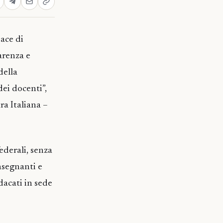
ace di
arenza e
della
dei docenti”,
ra Italiana –
ederali, senza
insegnanti e
ndacati in sede