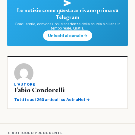
Le notizie come questa arrivano prima su
Telegram
Graduatorie, convocazioni e scadenze della scuola siciliana in
tempo reale. Gratis.
Unisciti al canale →
L'AUTORE
Fabio Condorelli
Tutti i suoi 260 articoli su AetnaNet →
← ARTICOLO PRECEDENTE