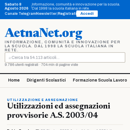
Vai
Sabato 8
Informazione, comunità e innovazione per la scuola.
|
al
Agosto 2026
Dal 1998 la scuola italiana in rete.
contenuto
Canale Telegram
Newsletter
|
Registrati
Accedi
AetnaNet.org
INFORMAZIONE, COMUNITÀ E INNOVAZIONE PER
LA SCUOLA. DAL 1998 LA SCUOLA ITALIANA IN
RETE.
⌕
Cerca
9.786 utenti registrati · 704 mln di pagine viste
Home
Dirigenti Scolastici
Formazione Scuola Lavoro
UTILIZZAZIONE E ASSEGNAZIONE
Utilizzazioni ed assegnazioni
provvisorie A.S. 2003/04