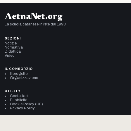
AetnaNet.org
La scuola catanese in rete dal 1998
SEZIONI
Notizie
Normativa
Didattica
Video
IL CONSORZIO
Il progetto
Organizzazione
UTILITY
Contattaci
Pubblicità
Cookie Policy (UE)
Privacy Policy
© 2002–2026 Consorzio AetnaNet
704.914.947 pagine viste da gennaio 2002