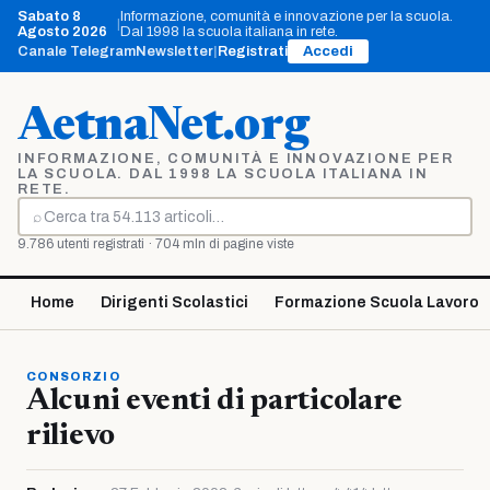
Vai
Sabato 8
Informazione, comunità e innovazione per la scuola.
|
al
Agosto 2026
Dal 1998 la scuola italiana in rete.
contenuto
Canale Telegram
Newsletter
|
Registrati
Accedi
AetnaNet.org
INFORMAZIONE, COMUNITÀ E INNOVAZIONE PER
LA SCUOLA. DAL 1998 LA SCUOLA ITALIANA IN
RETE.
⌕
Cerca
9.786 utenti registrati · 704 mln di pagine viste
Home
Dirigenti Scolastici
Formazione Scuola Lavoro
CONSORZIO
Alcuni eventi di particolare
rilievo