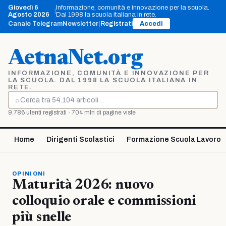
Vai
Giovedì 6
Informazione, comunità e innovazione per la scuola.
|
al
Agosto 2026
Dal 1998 la scuola italiana in rete.
contenuto
Canale Telegram
Newsletter
|
Registrati
Accedi
AetnaNet.org
INFORMAZIONE, COMUNITÀ E INNOVAZIONE PER
LA SCUOLA. DAL 1998 LA SCUOLA ITALIANA IN
RETE.
⌕
Cerca
9.786 utenti registrati · 704 mln di pagine viste
Home
Dirigenti Scolastici
Formazione Scuola Lavoro
OPINIONI
Maturità 2026: nuovo
colloquio orale e commissioni
più snelle