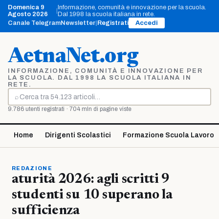
Vai
Domenica 9
Informazione, comunità e innovazione per la scuola.
|
al
Agosto 2026
Dal 1998 la scuola italiana in rete.
contenuto
Canale Telegram
Newsletter
|
Registrati
Accedi
AetnaNet.org
INFORMAZIONE, COMUNITÀ E INNOVAZIONE PER
LA SCUOLA. DAL 1998 LA SCUOLA ITALIANA IN
RETE.
⌕
Cerca
9.786 utenti registrati · 704 mln di pagine viste
Home
Dirigenti Scolastici
Formazione Scuola Lavoro
REDAZIONE
aturità 2026: agli scritti 9
studenti su 10 superano la
sufficienza