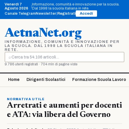
Vai
Venerdì 7
Informazione, comunità e innovazione per la scuola.
|
al
Agosto 2026
Dal 1998 la scuola italiana in rete.
contenuto
Canale Telegram
Newsletter
|
Registrati
Accedi
AetnaNet.org
INFORMAZIONE, COMUNITÀ E INNOVAZIONE PER
LA SCUOLA. DAL 1998 LA SCUOLA ITALIANA IN
RETE.
⌕
Cerca
9.786 utenti registrati · 704 mln di pagine viste
Home
Dirigenti Scolastici
Formazione Scuola Lavoro
NORMATIVA UTILE
Arretrati e aumenti per docenti
e ATA: via libera del Governo