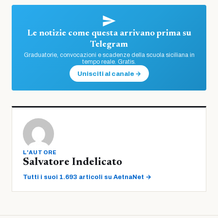
Le notizie come questa arrivano prima su
Telegram
Graduatorie, convocazioni e scadenze della scuola siciliana in
tempo reale. Gratis.
Unisciti al canale →
L'AUTORE
Salvatore Indelicato
Tutti i suoi 1.693 articoli su AetnaNet →