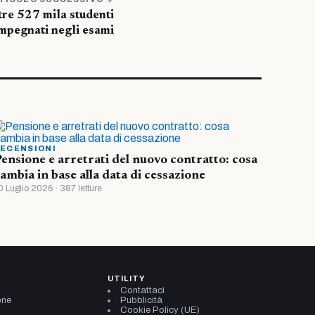
tre 527 mila studenti
mpegnati negli esami
ECENSIONI
ensione e arretrati del nuovo contratto: cosa
ambia in base alla data di cessazione
0 Luglio 2026 · 387 letture
UTILITY
Contattaci
one
Pubblicità
Cookie Policy (UE)