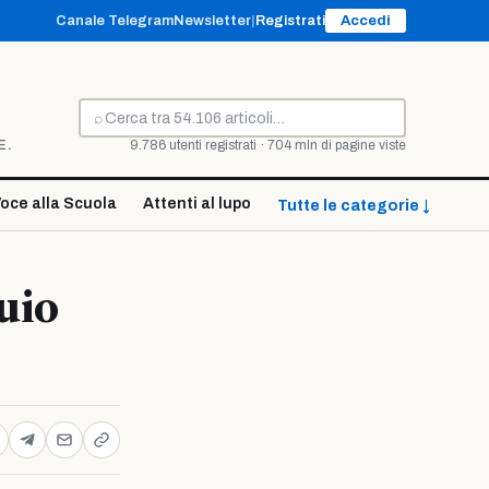
Canale Telegram
Newsletter
|
Registrati
Accedi
⌕
Cerca
E.
9.786 utenti registrati · 704 mln di pagine viste
oce alla Scuola
Attenti al lupo
Tutte le categorie ↓
uio