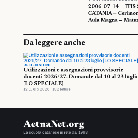
2006-07-14 — ITIS
CATANIA — Cerimoni
Aula Magna — Matur
Da leggere anche
RECENSIONI
Utilizzazioni e assegnazioni provvisorie
docenti 2026/27. Domande dal 10 al 23 lugli
[LO SPECIALE]
12 Luglio 2026 · 182 letture
AetnaNet.org
La scuola catanese in rete dal 1998