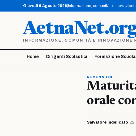
Vai
Giovedì 6 Agosto 2026
|
Informazione, comunità e innovazione p
al
contenuto
AetnaNet.or
INFORMAZIONE, COMUNITÀ E INNOVAZIONE PE
Home
Dirigenti Scolastici
Formazione Scuola
RECENSIONI
Maturità
orale co
Salvatore Indelicato
·
22 