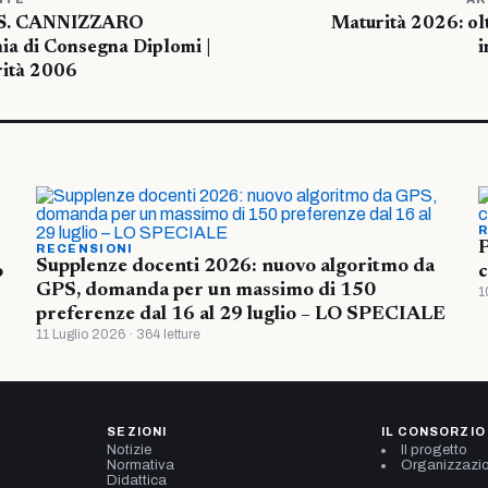
 S. CANNIZZARO
Maturità 2026: ol
a di Consegna Diplomi |
i
ità 2006
R
P
RECENSIONI
Supplenze docenti 2026: nuovo algoritmo da
o
c
GPS, domanda per un massimo di 150
1
preferenze dal 16 al 29 luglio – LO SPECIALE
11 Luglio 2026 · 364 letture
SEZIONI
IL CONSORZIO
Notizie
Il progetto
Normativa
Organizzazi
Didattica