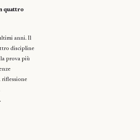
n quattro
timi anni. Il
ttro discipline
 la prova più
tenze
 riflessione
a
.