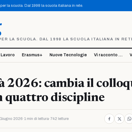
er la scuola. Dal 1998 la scuola italiana in rete.
g
R LA SCUOLA. DAL 1998 LA SCUOLA ITALIANA IN RET
 Lavoro
Erasmus+
Nuove Tecnologie
Vi racconto …
V
 2026: cambia il colloq
n quattro discipline
Giugno 2026
·
1 min di lettura
·
742 letture