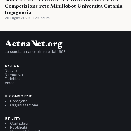
2009-05-29 – ITIS S. CANNIZZARO CATANIA
Competizione rete MiniRobot Universita Catania
Ingegneria
20 Luglio 2026 · 126 letture
AetnaNet.org
La scuola catanese in rete dal 1998
SEZIONI
Notizie
Normativa
Didattica
Video
IL CONSORZIO
Il progetto
Organizzazione
UTILITY
Contattaci
Pubblicità