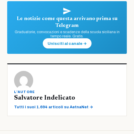
Le notizie come questa arrivano prima su
Telegram
Graduatorie, convocazioni e scadenze della scuola siciliana in
tempo reale. Gratis.
Unisciti al canale →
L'AUTORE
Salvatore Indelicato
Tutti i suoi 1.694 articoli su AetnaNet →