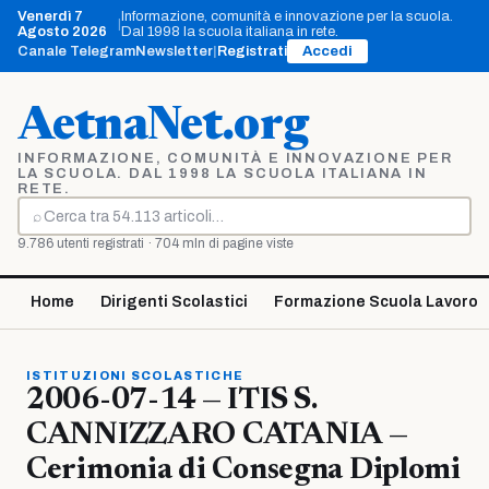
Vai
Venerdì 7
Informazione, comunità e innovazione per la scuola.
|
al
Agosto 2026
Dal 1998 la scuola italiana in rete.
contenuto
Canale Telegram
Newsletter
|
Registrati
Accedi
AetnaNet.org
INFORMAZIONE, COMUNITÀ E INNOVAZIONE PER
LA SCUOLA. DAL 1998 LA SCUOLA ITALIANA IN
RETE.
⌕
Cerca
9.786 utenti registrati · 704 mln di pagine viste
Home
Dirigenti Scolastici
Formazione Scuola Lavoro
ISTITUZIONI SCOLASTICHE
2006-07-14 — ITIS S.
CANNIZZARO CATANIA —
Cerimonia di Consegna Diplomi