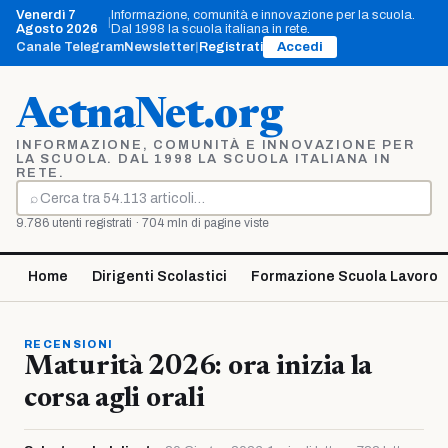
Vai
Venerdì 7
Informazione, comunità e innovazione per la scuola.
|
al
Agosto 2026
Dal 1998 la scuola italiana in rete.
contenuto
Canale Telegram
Newsletter
|
Registrati
Accedi
AetnaNet.org
INFORMAZIONE, COMUNITÀ E INNOVAZIONE PER
LA SCUOLA. DAL 1998 LA SCUOLA ITALIANA IN
RETE.
⌕
Cerca
9.786 utenti registrati · 704 mln di pagine viste
Home
Dirigenti Scolastici
Formazione Scuola Lavoro
RECENSIONI
Maturità 2026: ora inizia la
corsa agli orali