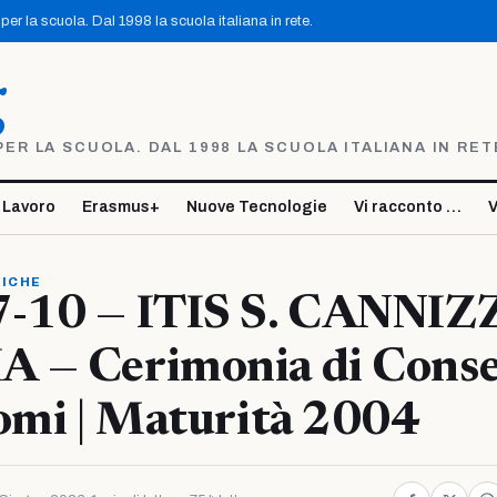
er la scuola. Dal 1998 la scuola italiana in rete.
g
R LA SCUOLA. DAL 1998 LA SCUOLA ITALIANA IN RET
 Lavoro
Erasmus+
Nuove Tecnologie
Vi racconto …
V
TICHE
-10 — ITIS S. CANNI
 — Cerimonia di Cons
omi | Maturità 2004