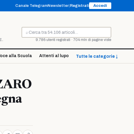
Canale Telegram
Newsletter
|
Registrati
Accedi
⌕
Cerca
E.
9.786 utenti registrati · 704 mln di pagine viste
oce alla Scuola
Attenti al lupo
Tutte le categorie ↓
ZZARO
egna