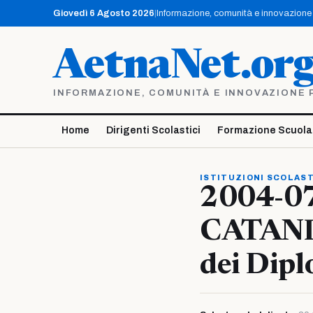
Vai
Giovedì 6 Agosto 2026
|
Informazione, comunità e innovazione p
al
contenuto
AetnaNet.or
INFORMAZIONE, COMUNITÀ E INNOVAZIONE PE
Home
Dirigenti Scolastici
Formazione Scuola
ISTITUZIONI SCOLAS
2004-07
CATANIA
dei Dipl