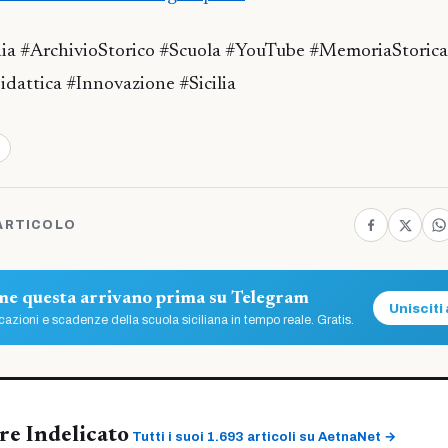
ia #ArchivioStorico #Scuola #YouTube #MemoriaStorica
dattica #Innovazione #Sicilia
ARTICOLO
ome questa arrivano prima su Telegram
Unisciti 
azioni e scadenze della scuola siciliana in tempo reale. Gratis.
re Indelicato
Tutti i suoi 1.693 articoli su AetnaNet →