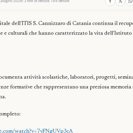
Giugno 2026
·
1 min di lettura
·
754 letture
itale dell’ITIS S. Cannizzaro di Catania continua il recup
 e culturali che hanno caratterizzato la vita dell’Istituto
umenta attività scolastiche, laboratori, progetti, seminar
enze formative che rappresentano una preziosa memoria s
na.
completo:
be.com/watch?v=7vFNgUVp3cA