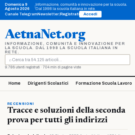
Vai
Domenica 9
Informazione, comunità e innovazione per la scuola.
|
al
Agosto 2026
Dal 1998 la scuola italiana in rete.
contenuto
Canale Telegram
Newsletter
|
Registrati
Accedi
AetnaNet.org
INFORMAZIONE, COMUNITÀ E INNOVAZIONE PER
LA SCUOLA. DAL 1998 LA SCUOLA ITALIANA IN
RETE.
⌕
Cerca
9.786 utenti registrati · 704 mln di pagine viste
Home
Dirigenti Scolastici
Formazione Scuola Lavoro
RECENSIONI
Tracce e soluzioni della seconda
prova per tutti gli indirizzi