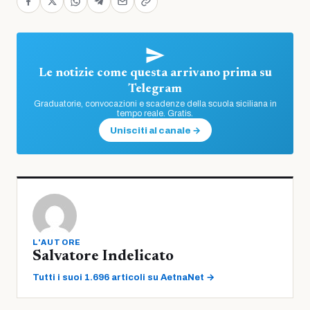
Le notizie come questa arrivano prima su
Telegram
Graduatorie, convocazioni e scadenze della scuola siciliana in
tempo reale. Gratis.
Unisciti al canale →
L'AUTORE
Salvatore Indelicato
Tutti i suoi 1.696 articoli su AetnaNet →