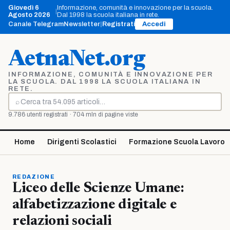
Vai
Giovedì 6
Informazione, comunità e innovazione per la scuola.
|
al
Agosto 2026
Dal 1998 la scuola italiana in rete.
contenuto
Canale Telegram
Newsletter
|
Registrati
Accedi
AetnaNet.org
INFORMAZIONE, COMUNITÀ E INNOVAZIONE PER
LA SCUOLA. DAL 1998 LA SCUOLA ITALIANA IN
RETE.
⌕
Cerca
9.786 utenti registrati · 704 mln di pagine viste
Home
Dirigenti Scolastici
Formazione Scuola Lavoro
REDAZIONE
Liceo delle Scienze Umane:
alfabetizzazione digitale e
relazioni sociali