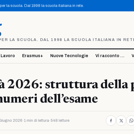
r la scuola. Dal 1998 la scuola italiana in rete.
g
R LA SCUOLA. DAL 1998 LA SCUOLA ITALIANA IN RET
 Lavoro
Erasmus+
Nuove Tecnologie
Vi racconto …
V
 2026: struttura della
numeri dell’esame
Giugno 2026
·
1 min di lettura
·
548 letture