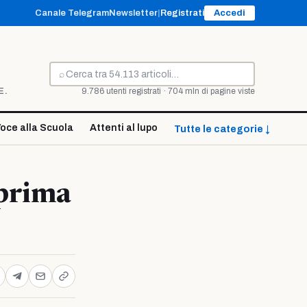
Canale Telegram
Newsletter
|
Registrati
Accedi
⌕
Cerca
E.
9.786 utenti registrati · 704 mln di pagine viste
oce alla Scuola
Attenti al lupo
Tutte le categorie ↓
 prima