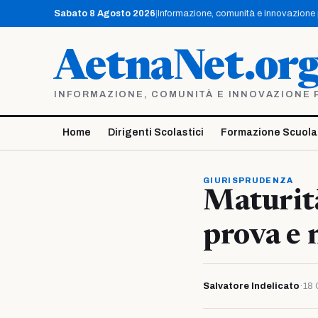
Vai
Sabato 8 Agosto 2026
|
Informazione, comunità e innovazione pe
al
contenuto
AetnaNet.or
INFORMAZIONE, COMUNITÀ E INNOVAZIONE PE
Home
Dirigenti Scolastici
Formazione Scuola
GIURISPRUDENZA
Maturità
prova e 
Salvatore Indelicato
·
18 