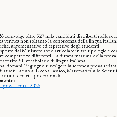
a
 coinvolge oltre 527 mila candidati distribuiti nelle scuo
ta verifica non soltanto la conoscenza della lingua italian
tiche, argomentative ed espressive degli studenti.
isposte dal Ministero sono articolate in tre tipologie e c
are competenze differenti. La durata massima della prova è
sentito è il vocabolario di lingua italiana.
a, domani 19 giugno si svolgerà la seconda prova scritta,
 di studi: Latino al Liceo Classico, Matematica allo Scientif
istituti tecnici e professionali.
imento:
a prova scritta 2026