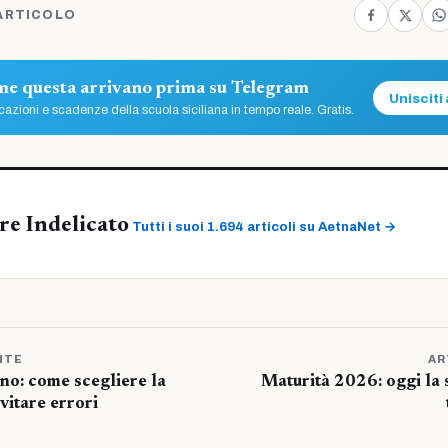
ARTICOLO
ome questa arrivano prima su Telegram
Unisciti 
azioni e scadenze della scuola siciliana in tempo reale. Gratis.
re Indelicato
Tutti i suoi 1.694 articoli su AetnaNet →
NTE
AR
ano: come scegliere la
Maturità 2026: oggi la 
vitare errori