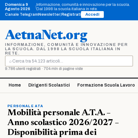
Vai
Domenica 9
Informazione, comunità e innovazione per la scuola.
|
al
Agosto 2026
Dal 1998 la scuola italiana in rete.
contenuto
Canale Telegram
Newsletter
|
Registrati
Accedi
AetnaNet.org
INFORMAZIONE, COMUNITÀ E INNOVAZIONE PER
LA SCUOLA. DAL 1998 LA SCUOLA ITALIANA IN
RETE.
⌕
Cerca
9.786 utenti registrati · 704 mln di pagine viste
Home
Dirigenti Scolastici
Formazione Scuola Lavoro
PERSONALE ATA
Mobilità personale A.T.A. –
Anno scolastico 2026/2027 –
Disponibilità prima dei