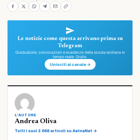
Le notizie come questa arrivano prima su
Telegram
Graduatorie, convocazioni e scadenze della scuola siciliana in
tempo reale. Gratis.
Unisciti al canale →
L'AUTORE
Andrea Oliva
Tutti i suoi 2.668 articoli su AetnaNet →