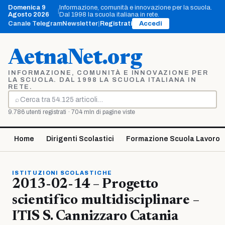
Vai
Domenica 9
Informazione, comunità e innovazione per la scuola.
|
al
Agosto 2026
Dal 1998 la scuola italiana in rete.
contenuto
Canale Telegram
Newsletter
|
Registrati
Accedi
AetnaNet.org
INFORMAZIONE, COMUNITÀ E INNOVAZIONE PER
LA SCUOLA. DAL 1998 LA SCUOLA ITALIANA IN
RETE.
⌕
Cerca
9.786 utenti registrati · 704 mln di pagine viste
Home
Dirigenti Scolastici
Formazione Scuola Lavoro
ISTITUZIONI SCOLASTICHE
2013-02-14 – Progetto
scientifico multidisciplinare –
ITIS S. Cannizzaro Catania