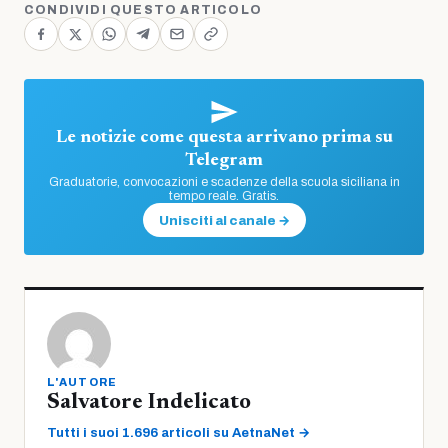
CONDIVIDI QUESTO ARTICOLO
Le notizie come questa arrivano prima su
Telegram
Graduatorie, convocazioni e scadenze della scuola siciliana in
tempo reale. Gratis.
Unisciti al canale →
L'AUTORE
Salvatore Indelicato
Tutti i suoi 1.696 articoli su AetnaNet →