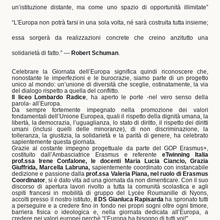
un’istituzione distante, ma come uno spazio di opportunità illimitate”
“L’Europa non potrà farsi in una sola volta, né sarà costruita tutta insieme;
essa sorgerà da realizzazioni concrete che creino anzitutto una
solidarietà di fatto.” —
Robert Schuman
.
Celebrare la Giornata dell’Europa significa quindi riconoscere che,
nonostante le imperfezioni e le burocrazie, siamo parte di un progetto
unico al mondo: un’unione di diversità che sceglie, ostinatamente, la via
del dialogo rispetto a quella del conflitto.
Il liceo Lombardo Radice
,
ha aperto le porte -nel vero senso della
parola- all’Europa.
Da sempre fortemente impegnato nella promozione dei valori
fondamentali dell’Unione Europea, quali il rispetto della dignità umana, la
libertà, la democrazia, l’uguaglianza, lo stato di diritto, il rispetto dei diritti
umani (inclusi quelli delle minoranze), di non discriminazione, la
tolleranza, la giustizia, la solidarietà e la parità di genere, ha celebrato
sapientemente questa giornata.
Grazie al costante impegno progettuale da parte del GOP Erasmus+,
costituito dall’Ambasciatrice Erasmus e referente
eTwinning Italia
prof.ssa Irene Confalone, le docenti Maria Lucia Ciancio, Grazia
Giuffrida, Marcella Labruna,
sapientemente coordinato con instancabile
dedizione e passione dalla
prof.ssa Valeria Piana, nel ruolo di Erasmus
Coordinator
, si è dato vita ad una giornata da non dimenticare. Con il suo
discorso di apertura lavori rivolto a tutta la comunità scolastica e agli
ospiti francesi in mobilità di gruppo del Lycèe Roumanille di Nyons,
accolti presso il nostro istituto,
il DS Gianluca Rapisarda
ha spronato tutti
a perseguire e a credere fino in fondo nei propri sogni oltre ogni timore,
barriera fisica o ideologica e, nella giornata dedicata all’Europa, a
credere nei valori europei perchè “l’Europa ha bisogno di tutti voi!”.