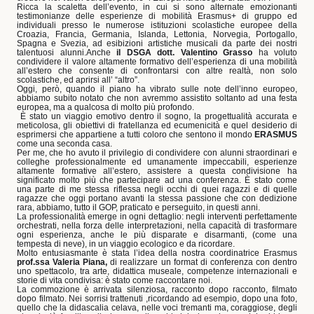
Ricca la scaletta dell’evento, in cui si sono alternate emozionanti
testimonianze delle esperienze di mobilità Erasmus+ di gruppo ed
individuali presso le numerose istituzioni scolastiche europee della
Croazia, Francia, Germania, Islanda, Lettonia, Norvegia, Portogallo,
Spagna e Svezia, ad esibizioni artistiche musicali da parte dei nostri
talentuosi alunni.Anche
il DSGA dott. Valentino Grasso
ha voluto
condividere il valore altamente formativo dell’esperienza di una mobilità
all’estero che consente di confrontarsi con altre realtà, non solo
scolastiche, ed aprirsi all’ “altro”.
Oggi, però, quando il piano ha vibrato sulle note dell’inno europeo,
abbiamo subito notato che non avremmo assistito soltanto ad una festa
europea, ma a qualcosa di molto più profondo.
È stato un viaggio emotivo dentro il sogno, la progettualità accurata e
meticolosa, gli obiettivi di fratellanza ed ecumenicità e quel desiderio di
esprimersi che appartiene a tutti coloro che sentono il mondo
ERASMUS
come una seconda casa.
Per me, che ho avuto il privilegio di condividere con alunni straordinari e
colleghe professionalmente ed umanamente impeccabili, esperienze
altamente formative all’estero, assistere a questa condivisione ha
significato molto più che partecipare ad una conferenza. È stato come
una parte di me stessa riflessa negli occhi di quei ragazzi e di quelle
ragazze che oggi portano avanti la stessa passione che con dedizione
rara, abbiamo, tutto il GOP, praticato e perseguito, in questi anni.
La professionalità emerge in ogni dettaglio: negli interventi perfettamente
orchestrati, nella forza delle interpretazioni, nella capacità di trasformare
ogni esperienza, anche le più disparate e disarmanti, (come una
tempesta di neve), in un viaggio ecologico e da ricordare.
Molto entusiasmante è stata l’idea della nostra coordinatrice Erasmus
prof.ssa Valeria Piana,
di realizzare un format di conferenza con dentro
uno spettacolo, tra arte, didattica museale, competenze internazionali e
storie di vita condivisa: è stato come raccontare noi.
La commozione è arrivata silenziosa, racconto dopo racconto, filmato
dopo filmato. Nei sorrisi trattenuti ,ricordando ad esempio, dopo una foto,
quello che la didascalia celava, nelle voci tremanti ma, coraggiose, degli