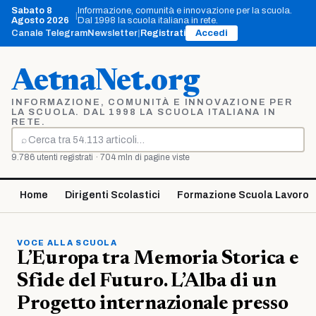
Vai
Sabato 8
Informazione, comunità e innovazione per la scuola.
|
al
Agosto 2026
Dal 1998 la scuola italiana in rete.
contenuto
Canale Telegram
Newsletter
|
Registrati
Accedi
AetnaNet.org
INFORMAZIONE, COMUNITÀ E INNOVAZIONE PER
LA SCUOLA. DAL 1998 LA SCUOLA ITALIANA IN
RETE.
⌕
Cerca
9.786 utenti registrati · 704 mln di pagine viste
Home
Dirigenti Scolastici
Formazione Scuola Lavoro
VOCE ALLA SCUOLA
L’Europa tra Memoria Storica e
Sfide del Futuro. L’Alba di un
Progetto internazionale presso