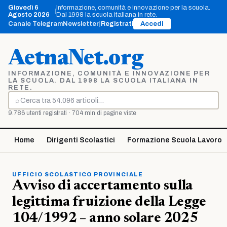
Vai
Giovedì 6
Informazione, comunità e innovazione per la scuola.
|
al
Agosto 2026
Dal 1998 la scuola italiana in rete.
contenuto
Canale Telegram
Newsletter
|
Registrati
Accedi
AetnaNet.org
INFORMAZIONE, COMUNITÀ E INNOVAZIONE PER
LA SCUOLA. DAL 1998 LA SCUOLA ITALIANA IN
RETE.
⌕
Cerca
9.786 utenti registrati · 704 mln di pagine viste
Home
Dirigenti Scolastici
Formazione Scuola Lavoro
UFFICIO SCOLASTICO PROVINCIALE
Avviso di accertamento sulla
legittima fruizione della Legge
104/1992 – anno solare 2025