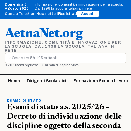
Vai
Domenica 9
Informazione, comunità e innovazione per la scuola.
|
al
Agosto 2026
Dal 1998 la scuola italiana in rete.
contenuto
Canale Telegram
Newsletter
|
Registrati
Accedi
AetnaNet.org
INFORMAZIONE, COMUNITÀ E INNOVAZIONE PER
LA SCUOLA. DAL 1998 LA SCUOLA ITALIANA IN
RETE.
⌕
Cerca
9.786 utenti registrati · 704 mln di pagine viste
Home
Dirigenti Scolastici
Formazione Scuola Lavoro
ESAME DI STATO
Esami di stato a.s. 2025/26 –
Decreto di individuazione delle
discipline oggetto della seconda