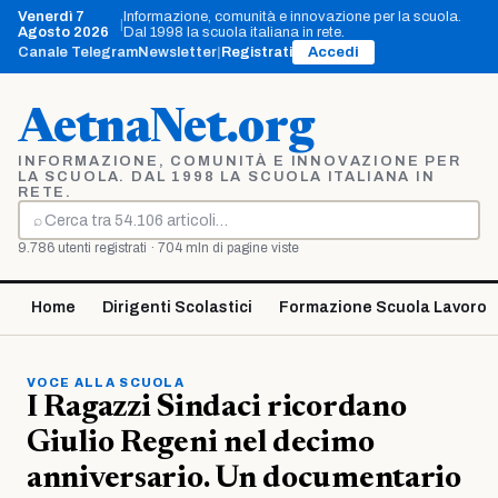
Vai
Venerdì 7
Informazione, comunità e innovazione per la scuola.
|
al
Agosto 2026
Dal 1998 la scuola italiana in rete.
contenuto
Canale Telegram
Newsletter
|
Registrati
Accedi
AetnaNet.org
INFORMAZIONE, COMUNITÀ E INNOVAZIONE PER
LA SCUOLA. DAL 1998 LA SCUOLA ITALIANA IN
RETE.
⌕
Cerca
9.786 utenti registrati · 704 mln di pagine viste
Home
Dirigenti Scolastici
Formazione Scuola Lavoro
VOCE ALLA SCUOLA
I Ragazzi Sindaci ricordano
Giulio Regeni nel decimo
anniversario. Un documentario