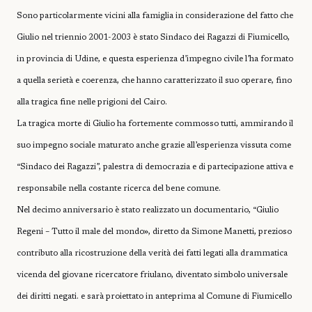
Sono particolarmente vicini alla famiglia in considerazione del fatto che
Giulio nel triennio 2001-2003 è stato Sindaco dei Ragazzi di Fiumicello,
in provincia di Udine, e questa esperienza d’impegno civile l’ha formato
a quella serietà e coerenza, che hanno caratterizzato il suo operare, fino
alla tragica fine nelle prigioni del Cairo.
La tragica morte di Giulio ha fortemente commosso tutti, ammirando il
suo impegno sociale maturato anche grazie all’esperienza vissuta come
“Sindaco dei Ragazzi”, palestra di democrazia e di partecipazione attiva e
responsabile nella costante ricerca del bene comune.
Nel decimo anniversario è stato realizzato un documentario, “Giulio
Regeni – Tutto il male del mondo», diretto da Simone Manetti, prezioso
contributo alla ricostruzione della verità dei fatti legati alla drammatica
vicenda del giovane ricercatore friulano, diventato simbolo universale
dei diritti negati. e sarà proiettato in anteprima al Comune di Fiumicello