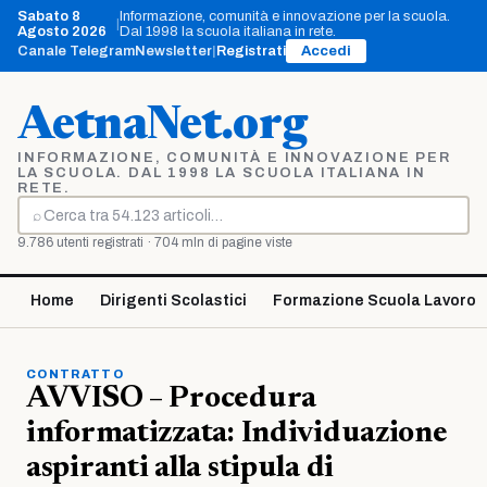
Vai
Sabato 8
Informazione, comunità e innovazione per la scuola.
|
al
Agosto 2026
Dal 1998 la scuola italiana in rete.
contenuto
Canale Telegram
Newsletter
|
Registrati
Accedi
AetnaNet.org
INFORMAZIONE, COMUNITÀ E INNOVAZIONE PER
LA SCUOLA. DAL 1998 LA SCUOLA ITALIANA IN
RETE.
⌕
Cerca
9.786 utenti registrati · 704 mln di pagine viste
Home
Dirigenti Scolastici
Formazione Scuola Lavoro
CONTRATTO
AVVISO – Procedura
informatizzata: Individuazione
aspiranti alla stipula di