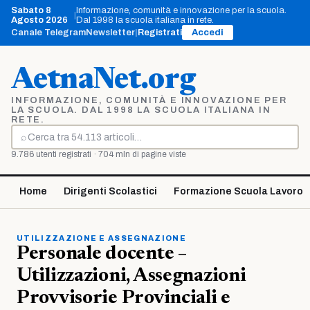
Vai
Sabato 8
Informazione, comunità e innovazione per la scuola.
|
al
Agosto 2026
Dal 1998 la scuola italiana in rete.
contenuto
Canale Telegram
Newsletter
|
Registrati
Accedi
AetnaNet.org
INFORMAZIONE, COMUNITÀ E INNOVAZIONE PER
LA SCUOLA. DAL 1998 LA SCUOLA ITALIANA IN
RETE.
⌕
Cerca
9.786 utenti registrati · 704 mln di pagine viste
Home
Dirigenti Scolastici
Formazione Scuola Lavoro
UTILIZZAZIONE E ASSEGNAZIONE
Personale docente –
Utilizzazioni, Assegnazioni
Provvisorie Provinciali e