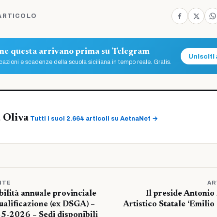
ARTICOLO
ome questa arrivano prima su Telegram
Unisciti 
azioni e scadenze della scuola siciliana in tempo reale. Gratis.
 Oliva
Tutti i suoi 2.664 articoli su AetnaNet →
NTE
AR
ilità annuale provinciale –
Il preside Antonio
ualificazione (ex DSGA) –
Artistico Statale ‘Emilio 
5-2026 – Sedi disponibili