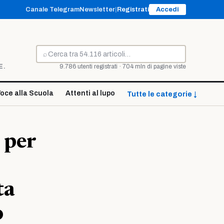
Canale Telegram
Newsletter
|
Registrati
Accedi
⌕
Cerca
E.
9.786 utenti registrati · 704 mln di pagine viste
oce alla Scuola
Attenti al lupo
Tutte le categorie ↓
 per
ta
o