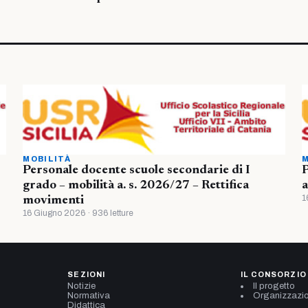
MOBILITÀ
M
Personale docente scuole secondarie di I
P
grado – mobilità a. s. 2026/27 – Rettifica
a
1
movimenti
16 Giugno 2026 · 936 letture
SEZIONI
IL CONSORZIO
Notizie
Il progetto
Normativa
Organizzazi
Didattica