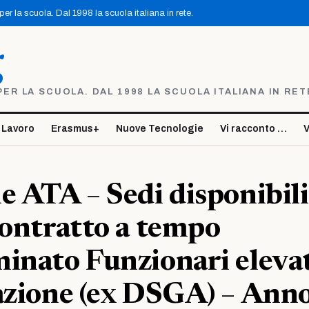
r la scuola. Dal 1998 la scuola italiana in rete.
g
R LA SCUOLA. DAL 1998 LA SCUOLA ITALIANA IN RET
 Lavoro
Erasmus+
Nuove Tecnologie
Vi racconto …
V
e ATA – Sedi disponibili
contratto a tempo
inato Funzionari eleva
azione (ex DSGA) – Ann