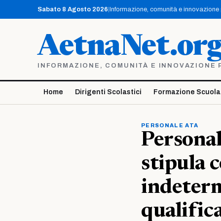
Vai
Sabato 8 Agosto 2026
|
Informazione, comunità e innovazione pe
al
contenuto
AetnaNet.or
INFORMAZIONE, COMUNITÀ E INNOVAZIONE PE
Home
Dirigenti Scolastici
Formazione Scuola
PERSONALE ATA
Personal
stipula 
indeterm
qualific