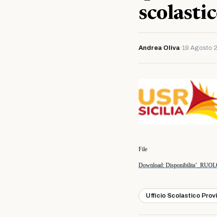
scolast
Andrea Oliva
·
19 Agosto 
File
Download: Disponibilita’_
Ufficio Scolastico Prov