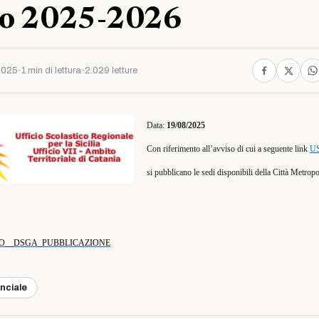
ico 2025-2026
2025
·
1 min di lettura
·
2.029 letture
Data:
19/08/2025
Con riferimento all’avviso di cui a seguente link
US
si pubblicano le sedi disponibili della Città Metropo
RUOLO__DSGA_PUBBLICAZIONE
inciale