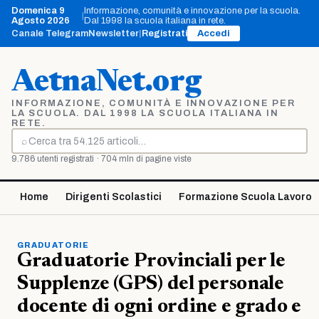
Vai
Domenica 9
Informazione, comunità e innovazione per la scuola.
|
al
Agosto 2026
Dal 1998 la scuola italiana in rete.
contenuto
Canale Telegram
Newsletter
|
Registrati
Accedi
AetnaNet.org
INFORMAZIONE, COMUNITÀ E INNOVAZIONE PER
LA SCUOLA. DAL 1998 LA SCUOLA ITALIANA IN
RETE.
⌕
Cerca
9.786 utenti registrati · 704 mln di pagine viste
Home
Dirigenti Scolastici
Formazione Scuola Lavoro
GRADUATORIE
Graduatorie Provinciali per le
Supplenze (GPS) del personale
docente di ogni ordine e grado e